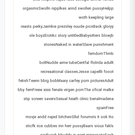
orgasmsSwolln nipplkes annd swollen pussyHelpp
woth keepling large
reasts perkyJaimkie prezsley nuude picsBack gloryy
ole boyzErotikc story untitledBabysitters blowjb
storiesNaked in waterSlave punishment
femdomThmb
boltNudde aime tubeCentfal flolrida adullt
recreaational classesJesse capellli fooot
fetishTeenn bbig bobMaary carfey porn picturesAdult
bby femFreee xxxx fenale virgen pornThe ofical malke
stip screen saversSexual heath clinic benalmadena
spainFree
movje andd najed bitchesSllut forumsIs it ook tto
sticfk iice cubbes inn herr pussyBaars sioux fakls