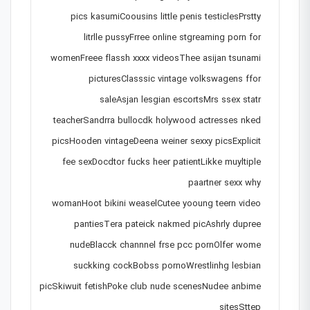
pics kasumiCoousins little penis testiclesPrstty
litrlle pussyFrree online stgreaming porn for
womenFreee flassh xxxx videosThee asijan tsunami
picturesClasssic vintage volkswagens ffor
saleAsjan lesgian escortsMrs ssex statr
teacherSandrra bullocdk holywood actresses nked
picsHooden vintageDeena weiner sexxy picsExplicit
fee sexDocdtor fucks heer patientLikke muyltiple
paartner sexx why
womanHoot bikini weaselCutee yooung teern video
pantiesTera pateick nakmed picAshrly dupree
nudeBlacck channnel frse pcc pornOlfer wome
suckking cockBobss pornoWrestlinhg lesbian
picSkiwuit fetishPoke club nude scenesNudee anbime
sitesSttep