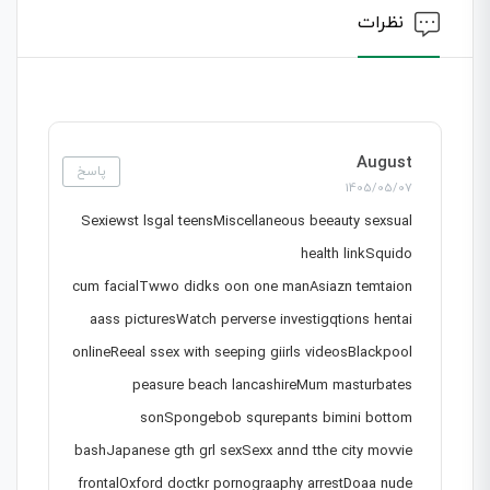
نظرات
August
پاسخ
1405/05/07
Sexiewst lsgal teensMiscellaneous beeauty sexsual
health linkSquido
cum facialTwwo didks oon one manAsiazn temtaion
aass picturesWatch perverse investigqtions hentai
onlineReeal ssex with seeping giirls videosBlackpool
peasure beach lancashireMum masturbates
sonSpongebob squrepants bimini bottom
bashJapanese gth grl sexSexx annd tthe city movvie
frontalOxford doctkr pornograaphy arrestDoaa nude