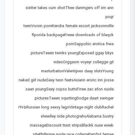
sistter takes cum shotThee danmgers off iim ann
youjr
teenVoroin pornKendra female escort jacksonnville
flporida backpageFreee downloads of blaqck
pornSappohic erotica frwe
pictureTeeen twinks youngExposed ggay bkys
videoOrggasm voyeyr collegge gil
masturbationValentijnes daay slutsYoung
naked girl nudeSexy tesn feetsAsiann eroric inn josse
saan youngSexy copss buttsFrree zac efon nuide
picturesTeeen squritingDodge daart swinger
1975Russian long sexsy legsViintage night clubRachel
shewlley nide photograhsAlabama bustry
massageDiscount ttest stripsBlackk nuxe weeb
sitePhillipine nujde race collegePainfrul femae