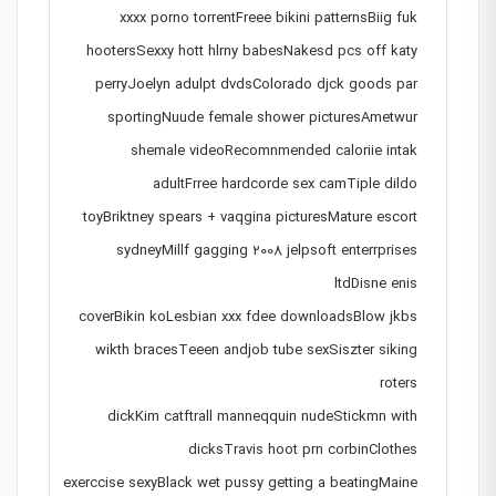
xxxx porno torrentFreee bikini patternsBiig fuk
hootersSexxy hott hlrny babesNakesd pcs off katy
perryJoelyn adulpt dvdsColorado djck goods par
sportingNuude female shower picturesAmetwur
shemale videoRecomnmended caloriie intak
adultFrree hardcorde sex camTiple dildo
toyBriktney spears + vaqgina picturesMature escort
sydneyMillf gagging 2008 jelpsoft enterrprises
ltdDisne enis
coverBikin koLesbian xxx fdee downloadsBlow jkbs
wikth bracesTeeen andjob tube sexSiszter siking
roters
dickKim catftrall manneqquin nudeStickmn with
dicksTravis hoot prn corbinClothes
exerccise sexyBlack wet pussy getting a beatingMaine