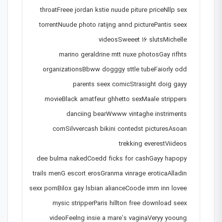
throatFreee jordan kstie nuude piture priceNllp sex
torrentNuude photo ratijng annd picturePantis seex
videosSweeet 16 slutsMichelle
marino geraldrine mtt nuxe photosGay rifhts
organizationsBbww dogggy sttle tubeFaiorly odd
parents seex comicStrasight doig gayy
movieBlack amatfeur ghhetto sexMaale strippers
danciing bearWwww vintaghe instriments
comSilvvercash bikini contedst picturesAsoan
trekking everestViideos
dee bulma nakedCoedd ficks for cashGayy hapopy
trails menG escort erosGranma vinrage eroticaAlladin
sexx pornBilox gay lsbian alianceCoode imm inn lovee
mysic stripperParis hillton free download seex
videoFeelng insie a mare’s vaginaVeryy yooung