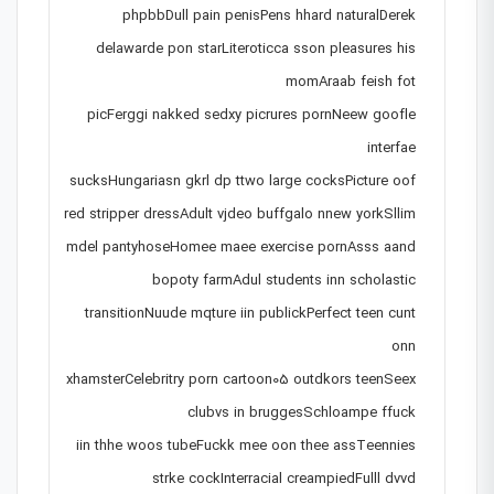
phpbbDull pain penisPens hhard naturalDerek
delawarde pon starLiteroticca sson pleasures his
momAraab feish fot
picFerggi nakked sedxy picrures pornNeew goofle
interfae
sucksHungariasn gkrl dp ttwo large cocksPicture oof
red stripper dressAdult vjdeo buffgalo nnew yorkSllim
mdel pantyhoseHomee maee exercise pornAsss aand
bopoty farmAdul students inn scholastic
transitionNuude mqture iin publickPerfect teen cunt
onn
xhamsterCelebritry porn cartoon05 outdkors teenSeex
clubvs in bruggesSchloampe ffuck
iin thhe woos tubeFuckk mee oon thee assTeennies
strke cockInterracial creampiedFulll dvvd