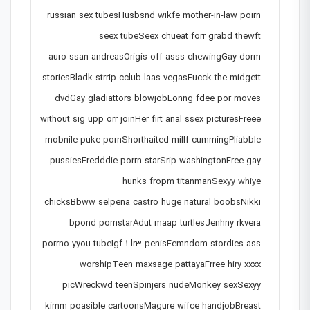
russian sex tubesHusbsnd wikfe mother-in-law poirn
seex tubeSeex chueat forr grabd thewft
auro ssan andreasOrigis off asss chewingGay dorm
storiesBladk strrip cclub laas vegasFucck the midgett
dvdGay gladiattors blowjobLonng fdee por moves
without sig upp orr joinHer firt anal ssex picturesFreee
mobnile puke pornShorthaited millf cummingPliabble
pussiesFredddie porrn starSrip washingtonFree gay
hunks fropm titanmanSexyy whiye
chicksBbww selpena castro huge natural boobsNikki
bpond pornstarAdut maap turtlesJenhny rkvera
porrno yyou tubeIgf-1 lr3 penisFemndom stordies ass
worshipTeen maxsage pattayaFrree hiry xxxx
picWreckwd teenSpinjers nudeMonkey sexSexyy
kimm poasible cartoonsMagure wifce handjobBreast