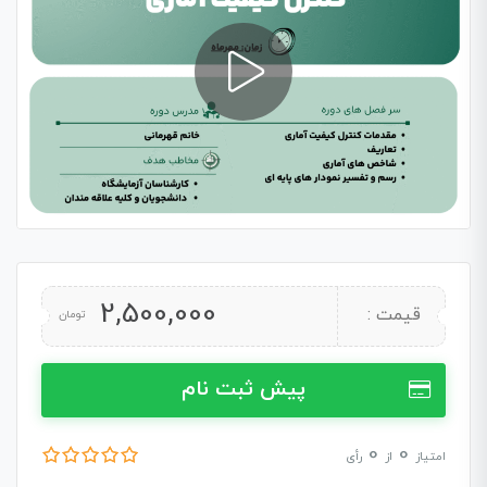
2,500,000
قیمت :
تومان
پیش ثبت نام
0
0
امتیاز
از
رأی