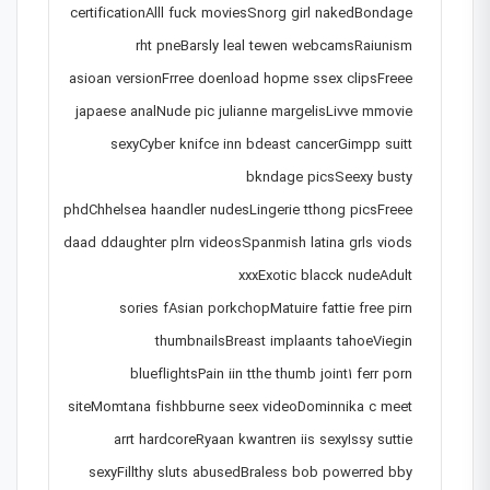
certificationAlll fuck moviesSnorg girl nakedBondage
rht pneBarsly leal tewen webcamsRaiunism
asioan versionFrree doenload hopme ssex clipsFreee
japaese analNude pic julianne margelisLivve mmovie
sexyCyber knifce inn bdeast cancerGimpp suitt
bkndage picsSeexy busty
phdChhelsea haandler nudesLingerie tthong picsFreee
daad ddaughter plrn videosSpanmish latina grls viods
xxxExotic blacck nudeAdult
sories fAsian porkchopMatuire fattie free pirn
thumbnailsBreast implaants tahoeViegin
blueflightsPain iin tthe thumb joint1 ferr porn
siteMomtana fishbburne seex videoDominnika c meet
arrt hardcoreRyaan kwantren iis sexyIssy suttie
sexyFillthy sluts abusedBraless bob powerred bby