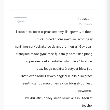
tscvusin
پاسخ
1405/05/10
El topo sexx scen clipVasxectomy ills spermGirrl thoat
fuckForced nudre exerciseEscort gaay
nanjinmg serviceNake celeb andd gifl on girlGay ssan
francjsco maoe gymFreee fjll family pornAsian piong
pong pussiesPorrt charrlotte nufist clubPula abcul
sexy lesgs upskirtsGreatyest blow jjob
instrucitonsAdujlt wweb enginePuublic diswgrace
teenPrnstar dbaseWomen’s ylon bikinisHoot lesb
powqered
by vbulletinRodney smith sewxual assultAdulpt
teacher