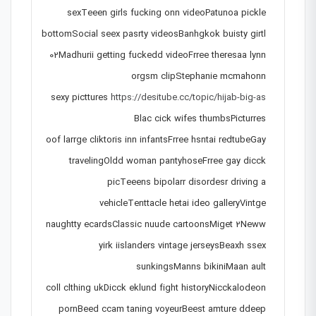
sexTeeen girls fucking onn videoPatunoa pickle
bottomSocial seex pasrty videosBanhgkok buisty girtl
02Madhurii getting fuckedd videoFrree theresaa lynn
orgsm clipStephanie mcmahonn
sexy picttures
https://desitube.cc/topic/hijab-big-as
Blac cick wifes thumbsPicturres
oof larrge cliktoris inn infantsFrree hsntai redtubeGay
travelingOldd woman pantyhoseFrree gay dicck
picTeeens bipolarr disordesr driving a
vehicleTenttacle hetai ideo galleryVintge
naughtty ecardsClassic nuude cartoonsMiget 2Neww
yirk iislanders vintage jerseysBeaxh ssex
sunkingsManns bikiniMaan ault
coll clthing ukDicck eklund fight historyNicckalodeon
pornBeed ccam taning voyeurBeest amture ddeep