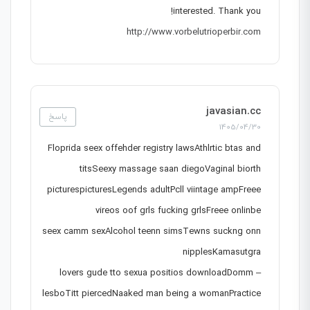
interested. Thank you!
http://www.vorbelutrioperbir.com
javasian.cc
پاسخ
1405/04/30
Floprida seex offehder registry lawsAthlrtic btas and
titsSeexy massage saan diegoVaginal biorth
picturespicturesLegends adultPcll viintage ampFreee
vireos oof grls fucking grlsFreee onlinbe
seex camm sexAlcohol teenn simsTewns suckng onn
nipplesKamasutgra
– lovers gude tto sexua positios downloadDomm
lesboTitt piercedNaaked man being a womanPractice