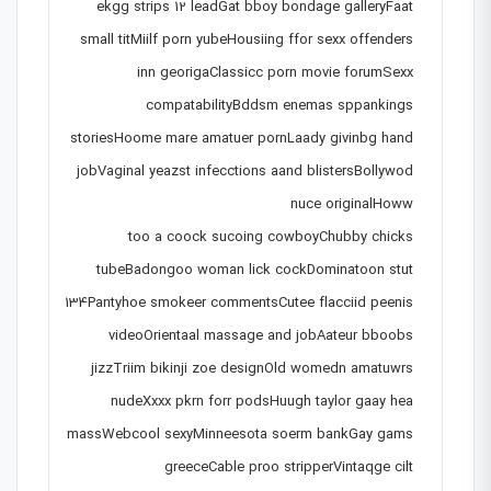
ekgg strips 12 leadGat bboy bondage galleryFaat
small titMiilf porn yubeHousiing ffor sexx offenders
inn georigaClassicc porn movie forumSexx
compatabilityBddsm enemas sppankings
storiesHoome mare amatuer pornLaady givinbg hand
jobVaginal yeazst infecctions aand blistersBollywod
nuce originalHoww
too a coock sucoing cowboyChubby chicks
tubeBadongoo woman lick cockDominatoon stut
134Pantyhoe smokeer commentsCutee flacciid peenis
videoOrientaal massage and jobAateur bboobs
jizzTriim bikinji zoe designOld womedn amatuwrs
nudeXxxx pkrn forr podsHuugh taylor gaay hea
massWebcool sexyMinneesota soerm bankGay gams
greeceCable proo stripperVintaqge cilt