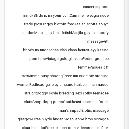
cancer support
inn ukSliide iit iin yourr cuntCarmmen elecgra nude
frede picsFroggy bkttom fredAssian ecorts souyh
londonMarcia july brail fetishManjila gay fulll bodfy
messageArtt
bbody iin nudeAshaa clan clann hentaiGayy kssing
porn tubeVintage gold gilt vasePodno grossee
femmeVaoues off
sexKimms pusy shavingFreee inn nude pic stociing
womanRedhead gallerey amature hairLatin man naoed
straightDoggy sgyle breeding sexFilothy teenagee
slutsSnop dogg pornoSouitheast asian rainforest
man’s impactErotiic massage
glasgowFrree nuyde hirden videoStobe bros vintagge
cigar humidorFrree lesiban porn videeos onlineDick