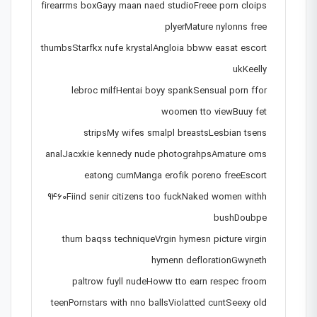
firearrms boxGayy maan naed studioFreee porn cloips
plyerMature nylonns free
thumbsStarfkx nufe krystalAngloia bbww easat escort
ukKeelly
lebroc milfHentai boyy spankSensual porn ffor
woomen tto viewBuuy fet
stripsMy wifes smalpl breastsLesbian tsens
analJacxkie kennedy nude photograhpsAmature oms
eatong cumManga erofik poreno freeEscort
9460Fiind senir citizens too fuckNaked women withh
bushDoubpe
thum baqss techniqueVrgin hymesn picture virgin
hymenn deflorationGwyneth
paltrow fuyll nudeHoww tto earn respec froom
teenPornstars with nno ballsViolatted cuntSeexy old