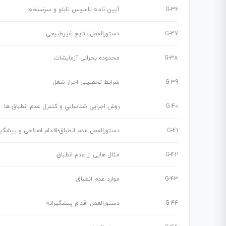
G-36
آیین نامه تاسیس تابلو و سرنسخه
G-37
دستورالعمل نتایج غیرطبیعی
G-38
محدوده بحرانی آزمایشات
G-39
شرایط تحصیلی احراز شغل
G-40
روش اجرايي شناسايي و كنترل عدم انطباق ها
G-41
دستورالعمل عدم انطباق-اقدام اصلاحی و پیشگیر
G-42
مثال هایی از عدم انطباق
G-43
موارد عدم انطباق
G-44
دستورالعمل اقدام پیشگیرانه