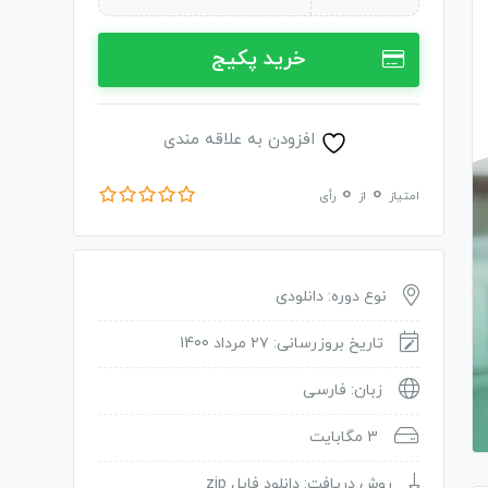
خرید پکیج
افزودن به علاقه مندی
0
0
امتیاز
از
رأی
نوع دوره: دانلودی
تاریخ بروزرسانی: ۲۷ مرداد 1400
زبان: فارسی
3 مگابایت
روش دریافت: دانلود فایل zip