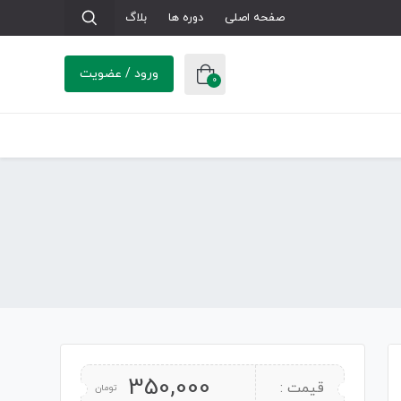
صفحه اصلی
دوره ها
بلاگ
ورود / عضویت
0
350,000
قیمت :
تومان