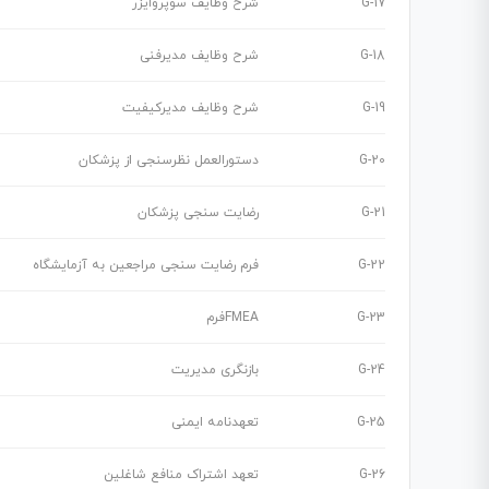
G-17
شرح وظایف سوپروایزر
G-18
شرح وظایف مدیرفنی
G-19
شرح وظایف مدیرکیفیت
G-20
دستورالعمل نظرسنجی از پزشکان
G-21
رضایت سنجی پزشکان
G-22
فرم رضایت سنجی مراجعین به آزمایشگاه
G-23
FMEAفرم
G-24
بازنگری مدیریت
G-25
تعهدنامه ایمنی
G-26
تعهد اشتراک منافع شاغلین