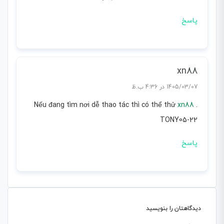
پاسخ
xn88
1405/03/07 در 4:36 ب.ظ
Nếu đang tìm nơi dễ thao tác thì có thể thử
xn88
.
TONY05-22
پاسخ
دیدگاهتان را بنویسید