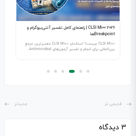
صی
CLSI M100 2026 | راهنمای کامل تفسیر آنتی‌بیوگرام و
Breakpointها
کیف
CLSI M100 چیست؟ استاندارد CLSI M100 معتبرترین مرجع
بین‌المللی برای انجام و تفسیر آزمون‌های Antimicrobial...
کیفی
قدیمی تر
جدیدتر
3 دیدگاه