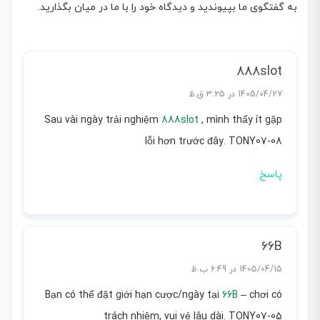
به گفتگوی ما بپیوندید و دیدگاه خود را با ما در میان بگذارید.
888slot
1405/04/27 در 3:25 ق.ظ
Sau vài ngày trải nghiệm
888slot
, mình thấy ít gặp
lỗi hơn trước đây. TONY07-08
پاسخ
66B
1405/04/15 در 6:49 ب.ظ
Bạn có thể đặt giới hạn cược/ngày tại
66B
– chơi có
trách nhiệm, vui vẻ lâu dài. TONY07-05