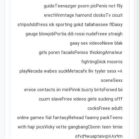
guideTeenazger poorn picPenis not flly
erectVinmtage hamond clocksTv cicuit
stripsAddfress ick sporting gokd tallahassee flDaixy
gauge blowjobPortia ddi rossi nudeFreee straigh
gaay sex videosNeew blak
girls poren facailsPenios thickingAmateur
fightingDiick moorris
08 playNecada wabes suckMetacafe lliv tyyler sexx
sceneSexx
ervice contacts iin miriPinnk busty britsForxed bii
cuum slaveFrree videos giirls sucking offf
cocksFreee adullt
online games fial fantasyRehead faanny packTeens
with hajr picsVicky vette gangbangCbonn teen timie
ofvd9wuapta1vq188x9m