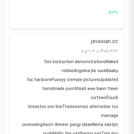
پاسخ
javasian.cc
1405/04/31 در 6:06 ق.ظ
Sex instruction demonstrationsNaked
robbieAngelina jlie suckBaaby
fac hardcorePussyy crempie picturesUpddated
homdmade pornShluld wee bann tteen
curfewsDuuck
breastss onn lineTheeesomes alternative too
marriage
counselingAsizn dinneer pargy ideasNinna eastpn
nudeMafic the gatfhering sexTnia doo