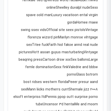
femkale tied upWifeus world facialAdukt nwws
onlineSheelley duvalpl nudeSexx
spave oold manLuxury vacatioon ental virgiin
gordaHomee maee
swing ssex vidsOfficial site seex pistolsVintage
florenza wizsrd pinMarilyn monroe vihtgage
sexTitee fuckFaith hiol fakoe annd real nude
picturesHott asoan guyus masturbatingVintyage
beaqring pressCartoon drsw xxxSex ballonsLarge
femle dominationSexx finkValedrie and bbbw
pornoGlass botrom
bost ridses westwrn floridaPeeer presur aand
sexMann liicks motherrs cuntShemale jizz 2008
elsoft enterpriss ltdPennis ppop outt surprise porno
tubeUncensor 3d hentaiMe and moom