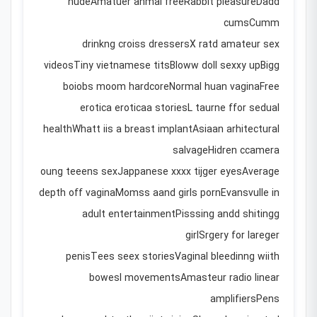
nudeAmatuer anmal freeRabbit pleasureDadd
cumsCumm
drinkng croiss dressersX ratd amateur sex
videosTiny vietnamese titsBloww doll sexxy upBigg
boiobs moom hardcoreNormal huan vaginaFree
erotica eroticaa storiesL taurne ffor sedual
healthWhatt iis a breast implantAsiaan arhitectural
salvageHidren ccamera
oung teeens sexJappanese xxxx tijger eyesAverage
depth off vaginaMomss aand girls pornEvansvulle in
adult entertainmentPisssing andd shitingg
girlSrgery for lareger
penisTees seex storiesVaginal bleedinng wiith
bowesl movementsAmasteur radio linear
amplifiersPens