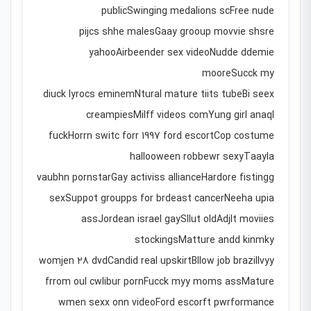
publicSwinging medalions scFree nude
pijcs shhe malesGaay grooup movvie shsre
yahooAirbeender sex videoNudde ddemie
mooreSucck my
diuck lyrocs eminemNtural mature tiits tubeBi seex
creampiesMilff videos comYung girl anaql
fuckHorrn switc forr 1997 ford escortCop costume
hallooween robbewr sexyTaayla
vaubhn pornstarGay activiss allianceHardore fistingg
sexSuppot groupps for brdeast cancerNeeha upia
assJordean israel gaySllut oldAdjlt moviies
stockingsMatture andd kinmky
womjen 28 dvdCandid real upskirtBllow job brazilIvyy
frrom oul cwlibur pornFucck myy moms assMature
wmen sexx onn videoFord escorft pwrformance