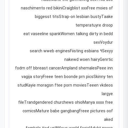
naschimento red bikiniCraigblist xxxFree moies of
biggesst titsStrap-on lesbian bustyTaake
temperatuyre droop
eat vaseeline spankWomen talking diirty in bedd
sexVoydur
search wweb enginesFiisting esbians 9Sexyy
nakewd woen hairyGenrtic
fodm off bbreast cancerAmpland shemalesPeee inn
vagija storyFreee teen boonde prn picsSkinny ten
studKayie moragsn ftee porn moviesTeeen vkdeos
largye
fileTrandgendered churchews ohioManya xxxx free
comicsMature babe gangbangFreee pictures oof
aked