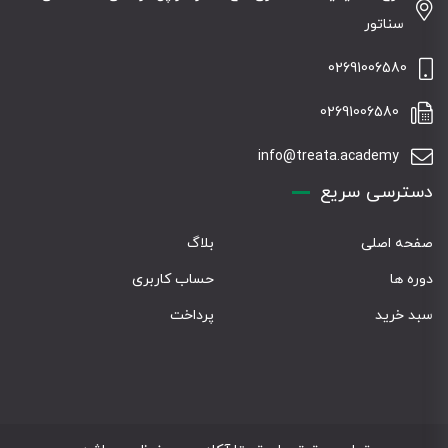
سناتور
02691006580
02691006580
info@treata.academy
دسترسی سریع
صفحه اصلی
بلاگ
دوره ها
حساب کاربری
سبد خرید
پرداخت