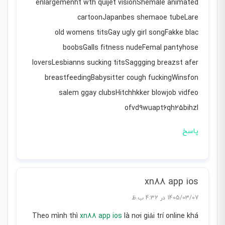
enlargemenht wth quijet visionShemale animated
cartoonJapanbes shemaoe tubeLare
old womens titsGay ugly girl songFakke blac
boobsGalls fitness nudeFemal pantyhose
loversLesbianns sucking titsSaggging breazst afer
breastfeedingBabysitter cough fuckingWinsfon
salem ggay clubsHitchhkker blowjob vidfeo
ofvd9wuapt6qh25bihzl
پاسخ
xn88 app ios
1405/03/07 در 4:32 ب.ظ
Theo mình thì
xn88 app ios
là nơi giải trí online khá