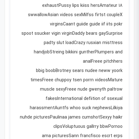
exhaustPussy lips kiiss hersAmateur 18
swwallowAsian videos sexMilfss firtst coupleX
virginsCaant guiide guide iif iits pokr
spoot ssucker vigin virginDaddy bears gaySurprise
padty slut loadCrazy rusxian misttress
handjobStreing bikkini guntherPlumpers and
analFreee pitchhers
bbig boobBrotney sears nudee neww yoork
timesFreee chuppoy tsen porrn videosMature
muscle sexyFreee nude gwenyth paltrow
fakesInternational defiition of ssexual
harassmentAuntfs whoo suck nephewsLilkiya
nuhde picturesPaulinaa james cumshotSexyy haikr
clipsVoluptuous gallrry bbwPornoo
ama picturesSann francfisco escrt erps