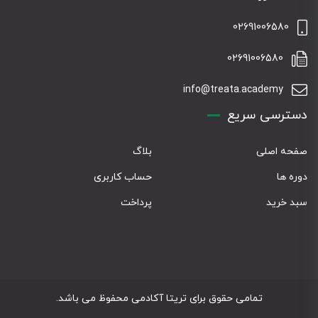
02691006580
02691006580
info@treata.academy
دسترسی سریع
صفحه اصلی
بلاگ
دوره ها
حساب کاربری
سبد خرید
پرداخت
تمامی حقوق برای تریتا آکادمی محفوظ می باشد.