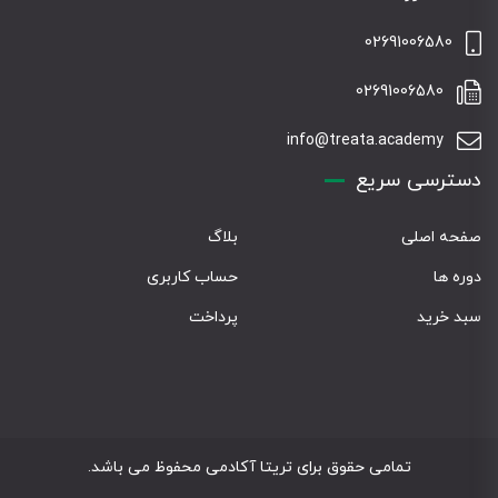
02691006580
02691006580
info@treata.academy
دسترسی سریع
صفحه اصلی
بلاگ
دوره ها
حساب کاربری
سبد خرید
پرداخت
تمامی حقوق برای تریتا آکادمی محفوظ می باشد.