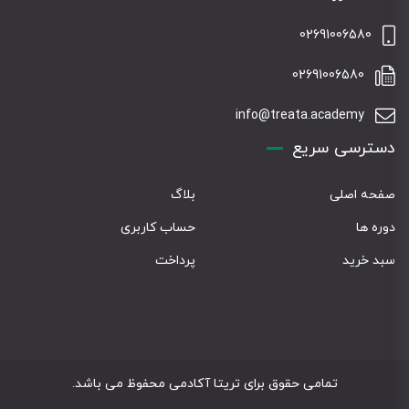
02691006580
02691006580
info@treata.academy
دسترسی سریع
صفحه اصلی
بلاگ
دوره ها
حساب کاربری
سبد خرید
پرداخت
تمامی حقوق برای تریتا آکادمی محفوظ می باشد.