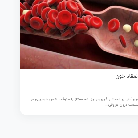
نعقاد خون
رور کلی بر انعقاد و فیبرینولیز هموستاز یا متوقف شدن خونریزی در
سمت درون عروقی...