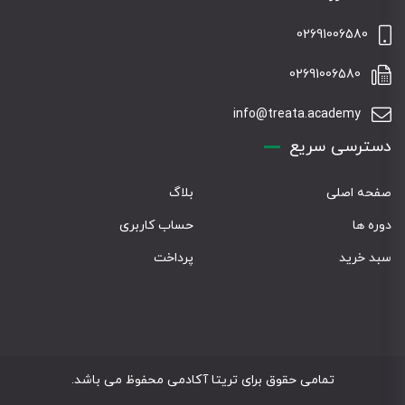
02691006580
02691006580
info@treata.academy
دسترسی سریع
صفحه اصلی
بلاگ
دوره ها
حساب کاربری
سبد خرید
پرداخت
تمامی حقوق برای تریتا آکادمی محفوظ می باشد.