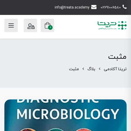
info@treata.academy
02691006580
0
مثبت
تریتا آکادمی
بلاگ
مثبت