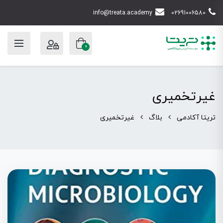
info@treata.academy
02691006580
0
غیرتخمیری
تریتا آکادمی
بلاگ
غیرتخمیری