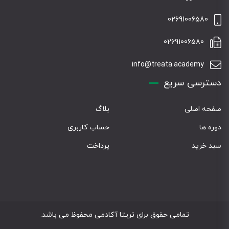
02691006580
02691006580
info@treata.academy
دسترسی سریع
صفحه اصلی
بلاگ
دوره ها
حساب کاربری
سبد خرید
پرداخت
تمامی حقوق برای تریتا آکادمی محفوظ می باشد.