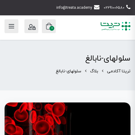
info@treata.academy
02691006580
0
سلولهای-نابالغ
تریتا آکادمی
بلاگ
سلولهای-نابالغ