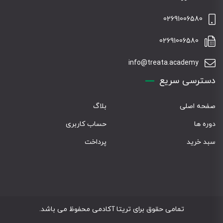
02691006580
02691006580
info@treata.academy
دسترسی سریع
صفحه اصلی
بلاگ
دوره ها
حساب کاربری
سبد خرید
پرداخت
تمامی حقوق برای تریتا آکادمی محفوظ می باشد.