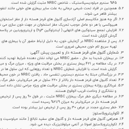
45% سندرم میلودیسپلاستیک ، شاخص NRBC مثبت گزارش شده است.
همچنین در افراد تحت شیمی درمانی به علت سایر بیماری های خونی مانند لنف
بیشتر ظاهر می شوند.
اگر چه هنوز مکانیسم اصلی آزادسازی گلبول های قرمز هسته دار از مغز استخو
هیپوکسی یا هر دو عامل موجب تحریک مغز استخوان در جهت خون سازی می شوند،م
گردش گزارش شده است.
پس از مشاهده NRBC در آزمایش خون، به دلیل ارتباط حضور آن با بی
تهیه سریع لام خون محیطی ضروری است.
شمارش گلبول های قرمز هسته دار و تعیین پیش آگهی:
در بیماران شدیدا بد حال ، حضور NRBC می تواند نشان دهنده شرایط تهدید کننده حیات باشد.
گزارش شده است، با افزایش شمارش NRBC و تعداد روزهایی که این سلول ها در آزمایش دیده شده اند،مرگ نیز بیشتر بوده است.
در بزرگسالان مبتلا به سندرم دیسترس تنفسی حاد ، یافتن NRBC در خون محیطی یک عامل خطر مستقل برای مرگ به شمار می رود.
تعداد گلبول های قرمز هسته دار بالاتر از 220 سلول در هر میکرولیتر، خطر مرگ را بیش از سه برابر می کند.
و نشانگری از وخامت قریب الوقوع هستند.
قرمز هسته دار در میکرولیتر به میزان 21/9% رسیده است.
خطر بستری مجدد در عرض 30 روز پس از ترخیص نیز بیشتر بوده است.
لکواریتروبلاستوز:
همراهی گلبول های قرمز هسته دار و گلبول های سفید نابالغ ( مانند میلوسیت و 
لکواریتروبلاستوز اصولا در آنمی میلوفتیزیک دیده می شود.