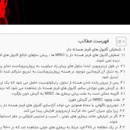
فهرست مطالب
شمارش گلبول های قرمز هسته دار:
شمارش گلبول های قرمز هسته دار یا NRBC ها ، پیش س
دیده نمی شوند.
در طول اریتروپویز، ابتدا سلول های پیش زاد میلویید به پرواریتروبلاست تمایز پی
به دنبال آن کروماتین موجود در هسته پرواریتروبلاست به تدریج متراکم شده تا 
تبدیل شود.
پس از بیرون رانده شدن هسته از سلول، رتیکولوسیت حاصل می شود که یک اریت
در گردش خون نوزادان سالم، گلبول های قرمز هسته دار مشاهده می شود که درعر
اگرچه ممکن است به علت برخی بیماری ها، NRBC به گردش خون بازگردد.
علت وجود NRBC در گردش خون:
خونریزی ناگهانی یا حمله همولیز می تواند آزادسازی گلبول های قرمز هسته دار ب
زیرا برای جبران آنمی حاد فرآیند اریتروپویز افزایش پیدا می کند.
اگر در شرایطی مانند بیماری های خونی ، آسیب و استرس فراوانی بر مغز استخوا
شوند.