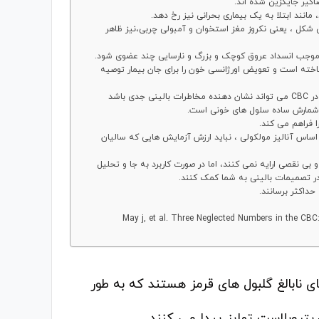
اگیر جایگزین شده اند.
مانند ابتلا به یک بیماری بحرانی نیز رخ دهد.
سی شکل ، یعنی نکروز مغز استخوان و آمبولی چربی،نیز ظاهر
 موجب انسداد عروق کوچک و بزرگ و نارسایی چند عضوی شود.
اخته است و تعویض اورژانسی خون را برای جان بیمار توصیه
این مثال ها و بسیاری موارد دیگر نشان داده اند که گزارش گلبول قرمز هسته دار در CBC می تواند نشان دهنده مخاطرات بالینی جدی باشد
 فراهم می کند.
ساس آنالیز مولکولی ، نباید ارزش آزمایش هایی که سالیان
گهی قطعی و بی نقصی ارایه نمی کنند، اما در صورت کاربرد به جا و تحلیل
ر تصمیمات بالینی به شما کمک کنند.
May j, et al. Three Neglected Numbers in the C
 دار یا NRBC ها ، پیش سازهای نابالغ گلبول های قرمز هستند که به طور
ریتروبلاست تمایز پیدا می کنند.