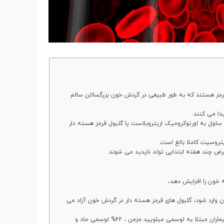
ازهای نابالغ گلبول های قرمز هستند که به طور طبیعی در گردش خون بزرگسالان سالم
دا می کنند.
سلول به اورتوکرومیک اریتروبلاست یا گلبول قرمز هسته دار
روسیت کاملا بالغ است.
ض چند هفته ابتدایی تولد ناپدید می شوند.
ه خون را افزایش دهد،
ن وارد شود، گلبول های قرمز هسته دار در گردش خون آزاد می
در یک مطالعه در 478 فرد مبتلا به بیماری های خونی مشاهده شد که در 100% بیماران مبتلا به لوسمی میلویید مزمن ، 62% لوسمی حاد و