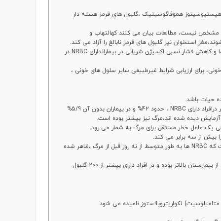
وهیستیوسیتوز هموفاگوسیتیک ،گلبول های قرمز هسته دار
ان مشخص نیست، مطالعات بیان می کنند کهالتهاب و
غز استخوان نیز گلبول های قرمز نابالغ را آزاد می کند.
افزایش تجمع سیتوکین های التهابی ( اینترلوکین 3و6) و اریتروپویتین در پلاسما و کاهش فشار نسبی اکسیژن شریانی در بیماراندارای NRBC در
ماری های خونی، برای ارزیابی شرایط غیرطبیعی سایر سلول های خونی ،
در یک مطالعه بر 421 بیمار بستری در بخش مراقبت های ویژه ، میزان مرگ و میر درافراد دارای NRBC ، حدود 42% و در بیماران بدون آن 5/9%
غربالگری روزانه بیماران بستری در بخش مراقبت های ویژه جراحی نشان داده است که NRBC ها به طور متوسط از نه روز قبل از مرگ ،ظاهر شده
در مطالعه دیگری خطر مرگ بیماران NRBC مثبت ، در طول 90 روز پس از ترخیص از بیمارستان بالاتر بوده و در افراد دارای بیشتر از 200 گلبول
متامیلوسیت) لکواریتروبلاستوز نامیده می شود.