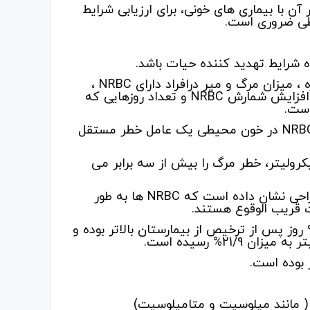
باط حضور آن با بیماری های خونی، برای ارزیابی شرایط
طی ضروری است.
در یک مطالعه بر 421 بیمار بستری در بخش مراقبت های ویژه ، میزان مرگ و میر درافراد دارای NRBC ،
حدود 42% و در بیماران بدون آن 5/9% گزارش شده است، با افزایش شمارش NRBC و تعداد روزهایی که
است.
در بزرگسالان مبتلا به سندرم دیسترس تنفسی حاد ، یافتن NRBC در خون محیطی یک عامل خطر مستقل
دار بالاتر از 220 سلول در هر میکرولیتر، خطر مرگ را بیش از سه برابر می
غربالگری روزانه بیماران بستری در بخش مراقبت های ویژه جراحی نشان داده است که NRBC ها به طور
ت قریب الوقوع هستند.
در مطالعه دیگری خطر مرگ بیماران NRBC مثبت ، در طول 90 روز پس از ترخیص از بیمارستان بالاتر بوده و
 ( مانند میلوسیت و متامیلوسیت)