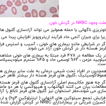
لت وجود NRBC در گردش خون:
ونریزی ناگهانی یا حمله همولیز می تواند آزادسازی گلبول ه
یرا برای جبران آنمی حاد فرآیند اریتروپویز افزایش پیدا می 
گر در شرایطی مانند بیماری های خونی ، آسیب و استرس فراو
رمز هسته دار در گردش خون آزاد می شوند.
ست.
مچنین در افراد تحت شیمی درمانی به علت سایر بیماری ها
موفاگوسیتیک ،گلبول های قرمز هسته دار بیشتر ظاهر می 
گر چه هنوز مکانیسم اصلی آزادسازی گلبول های قرمز هست
طالعات بیان می کنند کهالتهاب و هیپوکسی یا هر دو ع
ازی می شوند،مغز استخوان نیز گلبول های قرمز نابالغ را آزا
افزایش تجمع
کسیژن شریانی در بیماراندارای NRBC در گردش گزارش شده است.