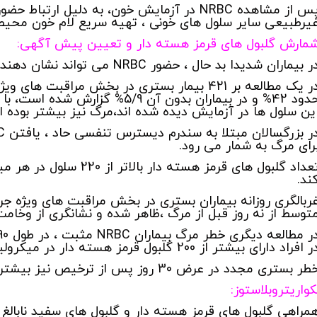
پس از مشاهده NRBC در آزمایش خون، به دلیل ارت
یرطبیعی سایر سلول های خونی ، تهیه سریع لام خون محی
مارش گلبول های قرمز هسته دار و تعیین پیش آگهی:
ر بیماران شدیدا بد حال ، حضور NRBC می تواند نشان دهنده شرایط تهدید کننده حیات باشد.
ین سلول ها در آزمایش دیده شده اند،مرگ نیز بیشتر بوده 
رای مرگ به شمار می رود.
تعداد گلبول های قرمز هسته 
ند.
توسط از نه روز قبل از مرگ ،ظاهر شده و نشانگری از وخام
 افراد دارای بیشتر از 200 گلبول قرمز هسته دار در میکرولیتر به میزان 21/9% رسیده است.
طر بستری مجدد در عرض 30 روز پس از ترخیص نیز بیشتر بوده است.
کواریتروبلاستوز:
مراهی گلبول های قرمز هسته دار و گلبول های سفید نابالغ