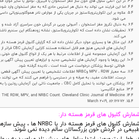
در این آنمی سلول های خون ساز مغز استخوان با فیبروز، تومور یا سایر موارد فض
اما این فرایند می تواند به دنبال هر استرس حادی که به مغز استخوان وارد شود، 
علاوه بر این لکواریتروبلاستوز در جریان یکی از عوارض نادر هموگلوبینوپاتی دا
می شود.
به دنبال نکروز مغز استخوان ، آمبولی چربی در گردش خون سراسری آزاد شده و
تحقیقات نشان داده است که لکواریتروبلاستوز، نشانه زودهنگام این سندرم ناشن
می کند.
آزمایش های قدیمی هنوز هم قابل استفاده هستند کارایی آزمایش CBC فراتر از شمارش ساده سلول های خونی است.
این آزمایش مجموعه غنی از اطلاعات مرتبط با هر یک از انواع گلبول های خونی را
این روزها با وجود آزمایش های تشخیصی جدید و ابزارهای تعیین پیش آگهی بر ا
طولانی توسط پزشکان درخواست می شده است ، نادیده گرفته شود.
سه معیار MPV ، RDW وNRBC اطلاعات تشخیصی یا تعیین پیش آ
درست، اطلاعات مفید، به صرفه و در دسترسی را فراهم می کنند که می توانند د
پزشکان می توانند با تحلیل کامل CBC ، جامعیت ذاتی این آزمایش روتین را به حداکثر برسانند.
منابع انگلیسی:
BC: THE RDW, MPV, and NRBC Count. Cleveland Clinic Joumal of Medicine
March 2019, 86:167-72
مارش گلبول های قرمز هسته دار:
شمارش گلبول های قرمز هسته
بیعی در گردش خون بزرگسالان سالم دیده نمی شوند.
ر طول اریتروپویز، ابتدا سلول های پیش زاد میلویید به پروا