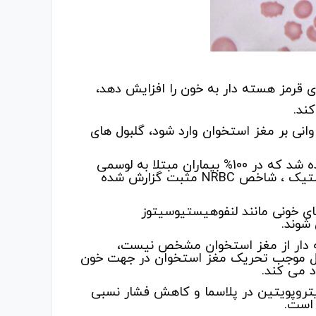
ای قرمز هسته دار به خون را افزایش دهد،
کند.
انی بر مغز استخوان وارد شود، گلبول های
در یک مطالعه در 478 فرد مبتلا به بیماری های خونی مشاهده شد که در 100% بیماران مبتلا به لوسمی
میلویید مزمن ، 62% لوسمی حاد و 45% سندرم میلودیسپلاستیک ، شاخص NRBC مثبت گزارش شده
ی خونی مانند لنفوهیستیوسیتوز
شوند.
ه دار از مغز استخوان مشخص نیست،
امل موجب تحریک مغز استخوان در جهت خون
د می کند.
 سیتوکین های التهابی ( اینترلوکین 3و6) و اریتروپویتین در پلاسما و کاهش فشار نسبی