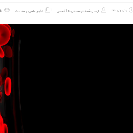
1399/09/16
ارسال شده توسط
تریتا آکادمی
اخبار علمی و مقالات
6.13k بازدید