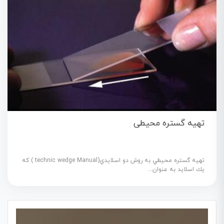
تهیه گستره محیطی
تهيه گستره محيطي به روش دو اسلايدي(technic wedge Manual ) كه
يك اسلايد به عنوان...