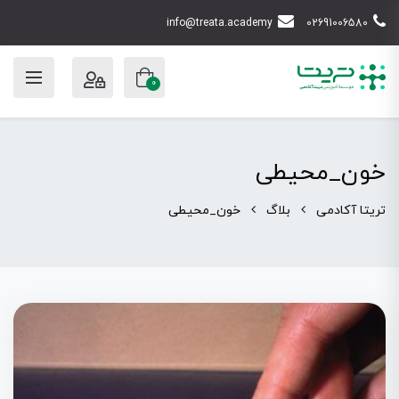
info@treata.academy
02691006580
0
خون_محیطی
تریتا آکادمی
بلاگ
خون_محیطی