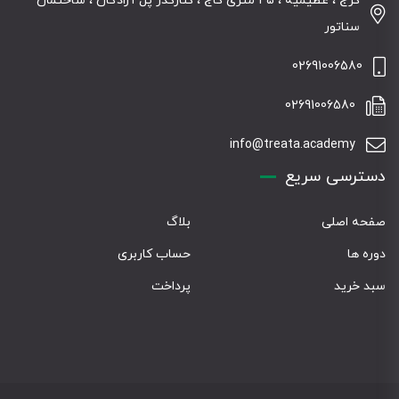
کرج ، عظیمیه ، 45 متری کاج ، کنارگذر پل آزادگان ، ساختمان
سناتور
02691006580
02691006580
info@treata.academy
دسترسی سریع
صفحه اصلی
بلاگ
دوره ها
حساب کاربری
سبد خرید
پرداخت