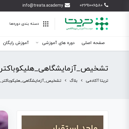
info@treata.academy
02691006580
دسته بندی‌ دوره‌ها
صفحه اصلی
دوره های آموزشی
آموزش رایگان
تشخیص_آزمایشگاهی_هلیکوباکتر_
تریتا آکادمی
بلاگ
تشخیص_آزمایشگاهی_هلیکوباکتر_پ