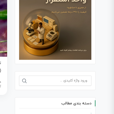
ت
acter pylori)
جستجو
ه
برای:
گ
دسته بندی مطالب