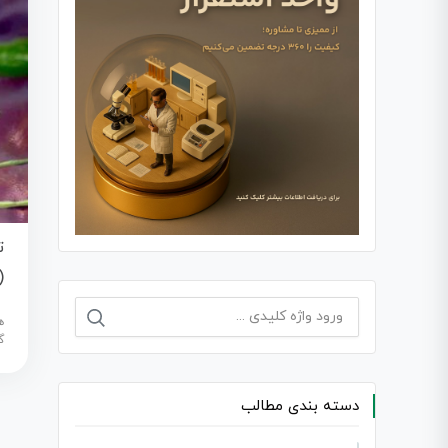
ت
acter pylori)
جستجو
ه
برای:
گ
دسته بندی مطالب