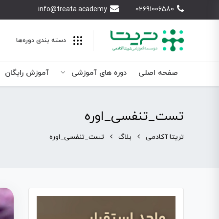
info@treata.academy
02691006580
دسته بندی‌ دوره‌ها
صفحه اصلی
دوره های آموزشی
آموزش رایگان
تست_تنفسی_اوره
تریتا آکادمی
بلاگ
تست_تنفسی_اوره