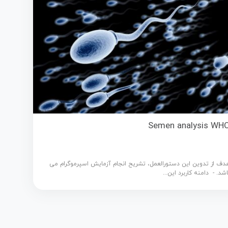
Semen analysis WH
دف از تدوين اين دستورالعمل، تشريح انجام آزمایش اسپرموگرام می
اشد. - دامنه کاربرد اين...