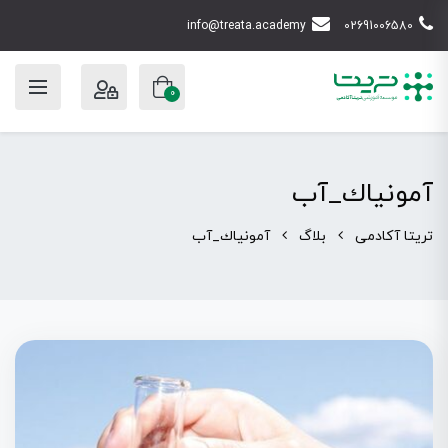
info@treata.academy
02691006580
0
آمونياك_آب
تریتا آکادمی
بلاگ
آمونياك_آب