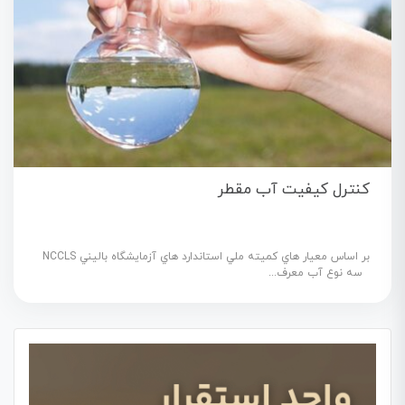
کنترل کیفیت آب مقطر
بر اساس معيار هاي كميته ملي استاندارد هاي آزمايشگاه باليني NCCLS
سه نوع آب معرف...