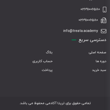
02691006580
02691006580
info@treata.academy
دسترسی سریع
صفحه اصلی
بلاگ
دوره ها
حساب کاربری
سبد خرید
پرداخت
تمامی حقوق برای تریتا آکادمی محفوظ می باشد.