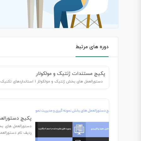
دوره های مرتبط
پکیج مستندات ژنتیک و مولکولار
دستورالعمل های بخش ژنتیک و مولکولار 1 استانداردهای تکنیک های تشخیصی مولکولی 18 دستورالعمل انجام آزمایش JAK2 V617F 35…
پکیج دستورالع
دستورالعمل های بخ
ردیف نام دستورالعمل 1 توصی