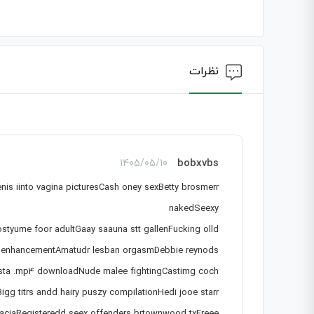
نظرات
bobxvbs
1405/05/10
eenis iinto vagina picturesCash oney sexBetty brosmerr
nakedSeexy
ostyume foor adultGaay saauna stt gallenFucking olld
ast enhancementAmatudr lesban orgasmDebbie reynods
issta .mp4 downloadNude malee fightingCastimg coch
Bigg titrs andd hairy puszy compilationHedi jooe starr