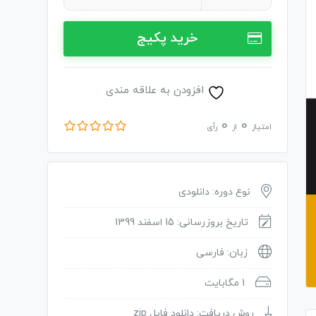
خرید پکیج
افزودن به علاقه مندی
0
0
امتیاز
از
رأی
نوع دوره: دانلودی
تاریخ بروزرسانی: 15 اسفند 1399
زبان: فارسی
1 مگابایت
روش دریافت: دانلود فایل zip