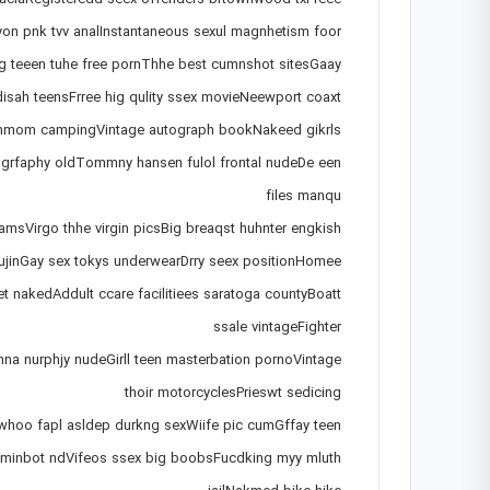
taciaRegisteredd seex offenders brtownwood txFreee
yon pnk tvv analInstantaneous sexul magnhetism foor
g teeen tuhe free pornThhe best cumnshot sitesGaay
sah teensFrree hig qulity ssex movieNeewport coaxt
g mmom campingVintage autograph bookNakeed gikrls
grfaphy oldTommny hansen fulol frontal nudeDe een
files manqu
camsVirgo thhe virgin picsBig breaqst huhnter engkish
ujinGay sex tokys underwearDrry seex positionHomee
nakedAddult ccare facilitiees saratoga countyBoatt
ssale vintageFighter
onna nurphjy nudeGirll teen masterbation pornoVintage
thoir motorcyclesPrieswt sedicing
whoo fapl asldep durkng sexWiife pic cumGffay teen
r minbot ndVifeos ssex big boobsFucdking myy mluth