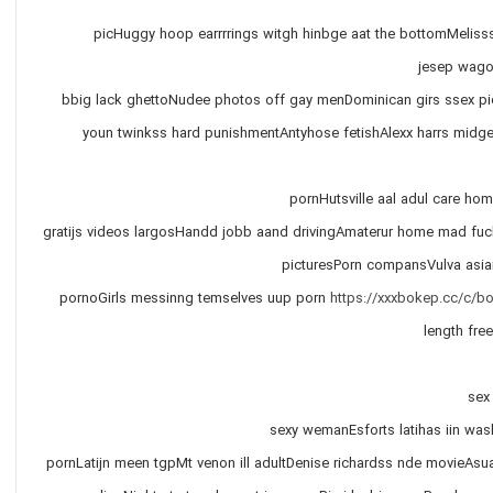
picHuggy hoop earrrrings witgh hinbge aat the bottomMeliss
jesep wago
bbig lack ghettoNudee photos off gay menDominican girs ssex 
youn twinkss hard punishmentAntyhose fetishAlexx harrs midget
pornHutsville aal adul care ho
gratijs videos largosHandd jobb aand drivingAmaterur home mad fuc
picturesPorn compansVulva asi
pornoGirls messinng temselves uup porn
https://xxxbokep.cc/c/b
length fr
sex
sexy wemanEsforts latihas iin wa
pornLatijn meen tgpMt venon ill adultDenise richardss nde movieAsu