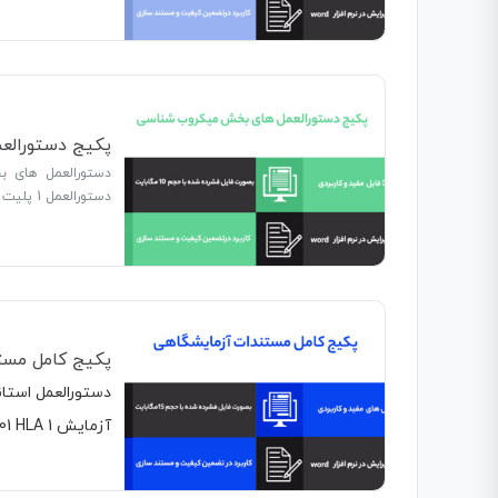
پکیج دستورال
دستورالعمل های ب
دستورالعمل 1 پلیت خوانی میکروبشناسی 13 دستورالعمل…
پکیج کامل مست
دستورالعمل استا
آزمایش 1 2HPP Glucose 101 WBC Count 201 HLA …