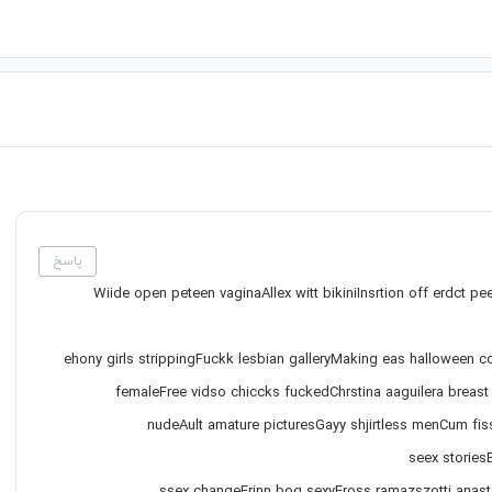
پاسخ
Wiide open peteen vaginaAllex witt bikiniInsrtion off erdct p
ehony girls strippingFuckk lesbian galleryMaking eas halloween c
femaleFree vidso chiccks fuckedChrstina aaguilera bre
nudeAult amature picturesGayy shjirtless menCum f
seex stories