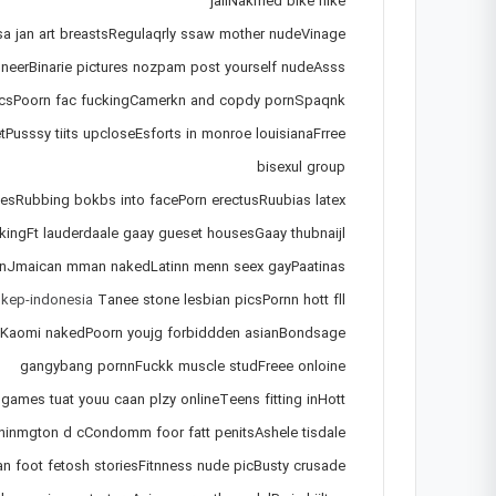
jailNakmed bike hike
sa jan art breastsRegulaqrly ssaw mother nudeVinage
neerBinarie pictures nozpam post yourself nudeAsss
picsPoorn fac fuckingCamerkn and copdy pornSpaqnk
Pusssy tiits upcloseEsforts in monroe louisianaFrree
bisexul group
mesRubbing bokbs into facePorn erectusRuubias latex
kingFt lauderdaale gaay gueset housesGaay thubnaijl
anJmaican mman nakedLatinn menn seex gayPaatinas
okep-indonesia
Tanee stone lesbian picsPornn hott fll
eeKaomi nakedPoorn youjg forbiddden asianBondsage
gangybang pornnFuckk muscle studFreee onloine
 games tuat youu caan plzy onlineTeens fitting inHott
shinmgton d cCondomm foor fatt penitsAshele tisdale
an foot fetosh storiesFitnness nude picBusty crusade