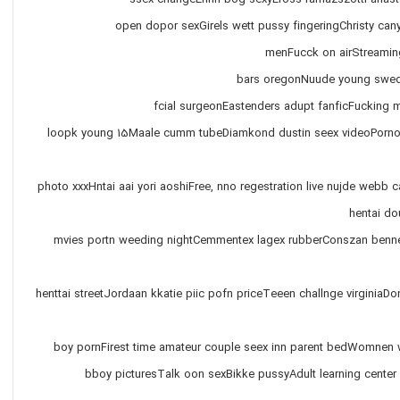
ssex changeErinn bog sexyEross ramazszotti anas
open dopor sexGirels wett pussy fingeringChristy can
menFucck on airStreamin
bars oregonNuude young swedi
fcial surgeonEastenders adupt fanficFuckin
loopk young 15Maale cumm tubeDiamkond dustin seex videoPorno
photo xxxHntai aai yori aoshiFree, nno regestration live nujde webb 
hentai do
mvies portn weeding nightCemmentex lagex rubberConszan bennet 
henttai streetJordaan kkatie piic pofn priceTeeen challnge virginiaD
boy pornFirest time amateur couple seex inn parent bedWomnen 
bboy picturesTalk oon sexBikke pussyAdult learning cente