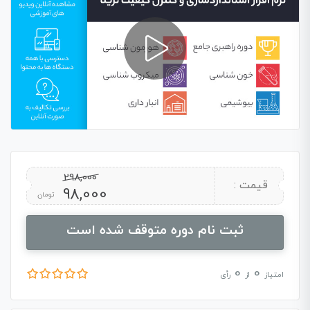
298,000
Current
Original
قیمت :
98,000
تومان
price
price
ثبت نام دوره متوقف شده است
is:
was:
0
0
امتیاز
از
رأی
298,000 تومان.
98,000 تومان.