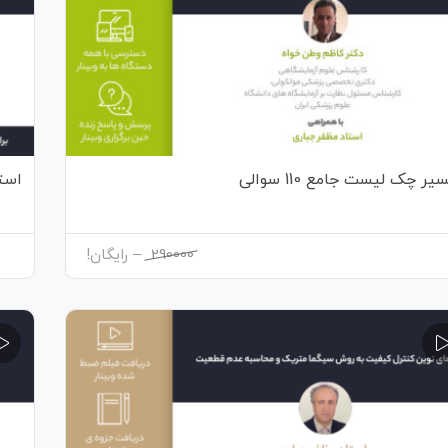
یر چک لیست جامع 110 سوالی
استف
Price
290000
–
رایگان!
range:
290000
through
رایگان!