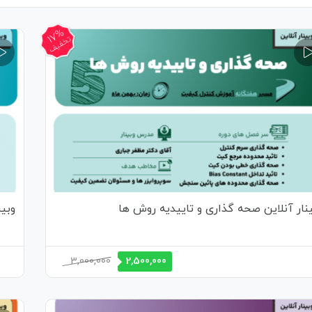
17%
تخفیف
ینار آنلاین صحه گذاری و تاییدیه روش ها
وبی
Current
Original
3,000,000
2,500,000
price
price
is:
was:
3,000,000 تومان.
2,500,000 تومان.