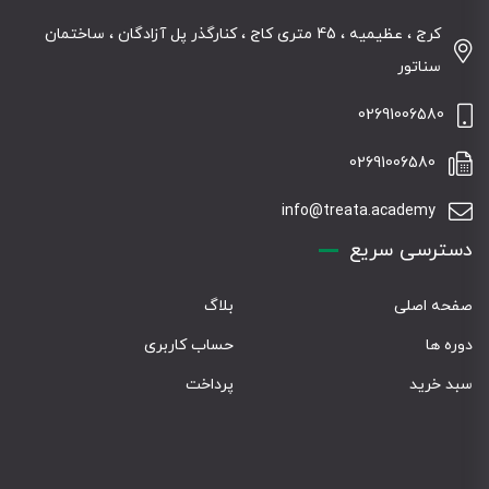
کرج ، عظیمیه ، 45 متری کاج ، کنارگذر پل آزادگان ، ساختمان
سناتور
02691006580
02691006580
info@treata.academy
دسترسی سریع
صفحه اصلی
بلاگ
دوره ها
حساب کاربری
سبد خرید
پرداخت