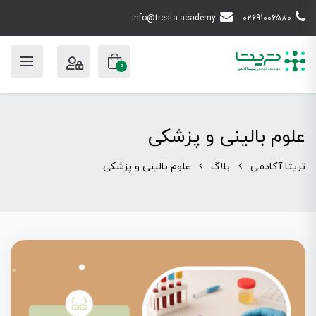
info@treata.academy
02691006580
0
علوم بالینی و پزشکی
تریتا آکادمی
بلاگ
علوم بالینی و پزشکی