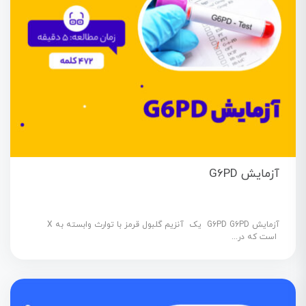
آزمایش G6PD
آزمایش G6PD G6PD یک آنزیم گلبول قرمز با توارث وابسته به X
است که در...