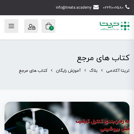
info@treata.academy
02691006580
0
کتاب های مرجع
تریتا آکادمی
بلاگ
آموزش رایگان
کتاب های مرجع