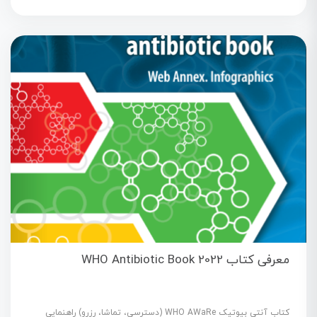
معرفی کتاب WHO Antibiotic Book 2022
کتاب آنتی بیوتیک WHO AWaRe (دسترسی، تماشا، رزرو) راهنمایی