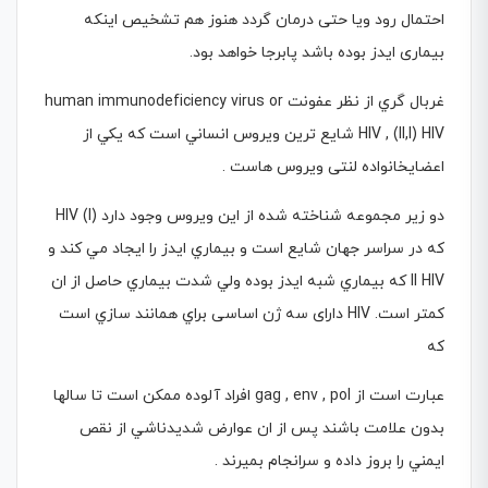
احتمال رود ویا حتی درمان گردد هنوز هم تشخیص اینکه
بیماری ایدز بوده باشد پابرجا خواهد بود.
غربال گري از نظر عفونت human immunodeficiency virus or
HIV , (II,I) HIV شايع ترين ويروس انساني است كه يكي از
اعضايخانواده لنتی ويروس هاست .
دو زير مجموعه شناخته شده از اين ويروس وجود دارد (I) HIV
كه در سراسر جهان شايع است و بيماري ايدز را ايجاد مي كند و
II HIV كه بيماري شبه ايدز بوده ولي شدت بيماري حاصل از ان
كمتر است. HIV دارای سه ژن اساسی براي همانند سازي است
كه
عبارت است از gag , env , pol افراد آلوده ممكن است تا سالها
بدون علامت باشند پس از ان عوارض شديدناشي از نقص
ايمني را بروز داده و سرانجام بميرند .