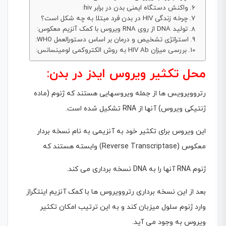
واکنش دستگاه ایمنی بدن در برابر hiv:
چرخه زندگى HIV در بدن فرد مبتلا به چه شکل است؟
تولید DNA از روى RNA ویروس با کمک آنزیم معکوس:
استراتژی تشخیص و درمان بر اساس دستورالعمل WHO:
بررسی میزان HIV Ab به روش الکتروکمی لومینسانس:
محل تکثیر ویروس ایدز در بدن:
رتروویرویس ها از جمله ویروسهایى هستند که ژنوم (ماده
ژنتیکی ویروس) آنها از RNA تشکیل شده است.
این ویروس براى تکثیر خود به آنزیمى به نام نسخه بردار
معکوس (Reverse Transcriptase) وابسته هستند که
ژنوم RNA آنها را به DNA نسخه بردارى مى کند.
بعد از این نسخه برداری رتروویروس ها با کمک آنزیم اینتگراز
وارد ژنوم سلول میزبان کند و به این ترتیب امکان تکثیر
ویروس به وجود مى آید.