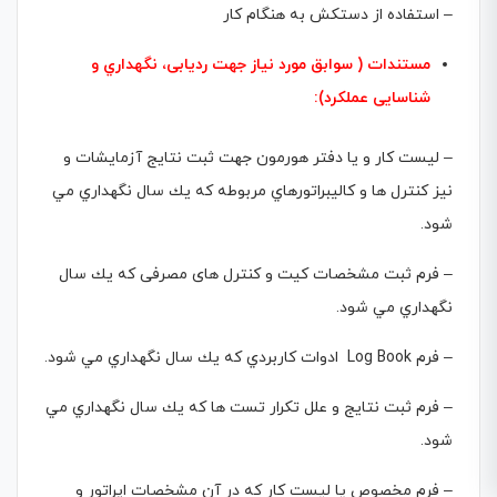
– استفاده از دستكش به هنگام كار
مستندات ( سوابق مورد نیاز جهت ردیابی، نگهداري و
شناسایی عملکرد):
– ليست كار و يا دفتر هورمون جهت ثبت نتايج آزمايشات و
نيز كنترل ها و كاليبراتورهاي مربوطه كه يك سال نگهداري مي
شود.
– فرم ثبت مشخصات کیت و کنترل های مصرفی كه يك سال
نگهداري مي شود.
– فرم Log Book ادوات كاربردي كه يك سال نگهداري مي شود.
– فرم ثبت نتايج و علل تكرار تست ها كه يك سال نگهداري مي
شود.
– فرم مخصوص یا لیست کار که در آن مشخصات اپراتور و