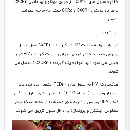
HIV به سلول هاى +TCD4 از طریق مولکولهای خاصی CXCR4
یا هر دو مولکول CXCR4 و CCR5 بسته به مرحله عفونت
متصل
مى شوند.
در مراحل اولیه عفونت HIV دو گیرنده و CXCR4 محل اتصال
ویروس هستند اما در مراحل انتهایى عفونت کهاغلب HIV دچار
جهش مى شود آنها تنها به یک گیرنده ( CXCR4 ) متصل مى
شوند.
هنگامى که HIV به سلول هاى +TCD4 متصل مى شود یک
ساختار ویروسى ( به نام GP41 ) به داخل غشاى سلول نفوذ مى
کند و RNA ویروس و آنزیم هاى مختلف ( از جمله نسخه بردار
معکوس، اینتگراز و پروتئاز ) به داخل سلول تزریق مى شوند.