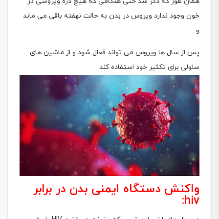
همان طور که ذکر شد حتى هنگامى که هیچ ذره ویروسى در
خون وجود ندارد ویروس در بدن به حالت نهفته باقى مى ماند
و
پس از سال ها ویروس مى تواند فعال شود و از ماشین هاى
سلولى براى تکثیر خود استفاده کند
واکنش دستگاه ایمنی بدن در برابر
hiv: