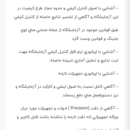
– آشنايي با اصول كنترل كيفي و حدود مجاز طرح كيفيت در
اين آزمايشگاه و آگاهي از تفسير نتايج حاصله از كنترل كيفي
طبق قوانين موجود در آزمايشگاه از جمله منحني هاي لوي
جنينگ و قوانين وست گارد
– آشنايي با اپراتوري نرم افزار كنترل كيفي آزمايشگاه جهت
ثبت نتايج و تحليل آماري نتيجه حاصله.
– آشنايي با اپراتوري تجهيزات لازمه
– آگاهي كامل نسبت به اصول ايمني و كاركرد در آزمايشگاه و
نيز دستورالعمل هاي دفع پسماند
– آگاهي از دقت (Precision ) ادوات و تجهيزات مورد نياز،
چراكه تجهيزاتي كه دقت لازمه را نداشته باشند قابل كاليبر و