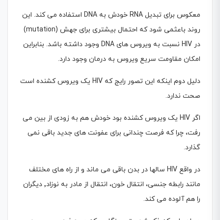
معکوس براى تبدیل RNA خودش به DNA استفاده مى کند. این
روند باعثمى شود که احتمال بیشترى براى جهش (mutation)
در HIV نسبت به ویروس هاى DNA وجود داشته باشد. بنابراین
امکان مقاومت سریع ویروس به درمان وجود دارد.
دلیل دوم اینکه این تصور رایج که HIV یک ویروس کشنده است
صحت ندارد.
اگر HIV یک ویروس کشنده بود خودش هم به زودى از بین مى
رفت، چرا که فرصت چندانى براى عفونت هاى جدید باقى نمى
گذارد.
در واقع HIV سالها در بدن باقى مى ماند و از راه های مختلف
مانند رابطه جنسى، انتقال خون، انتقال از مادر به نوزاد٬ دیگران
را هم آلوده مى کند.