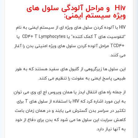
Hiv و مراحل آلودگی سلول های
ویژه سیستم ایمنی:
HIV با آلوده کردن سلول هاى ویژه ای از سیستم ایمنی به نام
“لنفوسیت های T کمک کننده” یا CD4+ T Lymphocytes یا
+TCD4 مراحل آلوده کردن سلول های ویژه امنیتی بدن را آغاز
می کنند.
این سلول ها زیرگروهى از گلبول هاى سفید هستند که به طور
طبیعى پاسخ ایمنى به عفونت را تنظیم مى کنند.
از جمله راه های انتقال ایدز یا همان ویروس اچ ای وی می توان
به این مورد اشاره کرد که HIV با استفاده از سلول هاى T براى
تکثیر در سراسر بدن گسترش مى یابند و در همان زمان باعث
کاهش سرایت این سلول ها مى شود که بدن براى دفاع از خود
به آنها نیاز دارد.