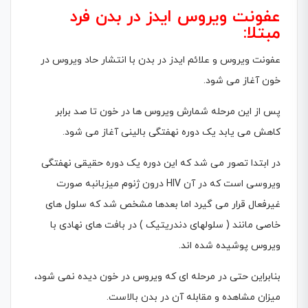
عفونت ویروس ایدز در بدن فرد
مبتلا:
عفونت ویروس و علائم ایدز در بدن با انتشار حاد ویروس در
خون آغاز مى شود.
پس از این مرحله شمارش ویروس ها در خون تا صد برابر
کاهش مى یابد یک دوره نهفتگى بالینى آغاز مى شود.
در ابتدا تصور مى شد که این دوره یک دوره حقیقى نهفتگى
ویروسى است که در آن HIV درون ژنوم میزبانبه صورت
غیرفعال قرار مى گیرد اما بعدها مشخص شد که سلول هاى
خاصی مانند ( سلولهای دندریتیک ) در بافت هاى نهادى با
ویروس پوشیده شده اند.
بنابراین حتى در مرحله اى که ویروس در خون دیده نمى شود،
میزان مشاهده و مقابله آن در بدن بالاست.