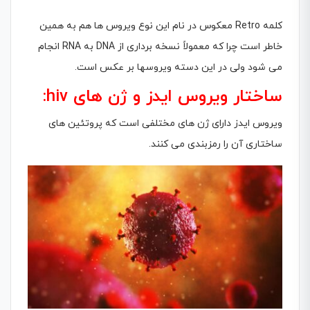
کلمه Retro معکوس در نام این نوع ویروس ها هم به همین
خاطر است چرا که معمولاً نسخه بردارى از DNA به RNA انجام
مى شود ولی در این دسته ویروسها بر عکس است.
ساختار ویروس ایدز و ژن های hiv:
ویروس ایدز داراى ژن هاى مختلفى است که پروتئین هاى
ساختارى آن را رمزبندى مى کنند.