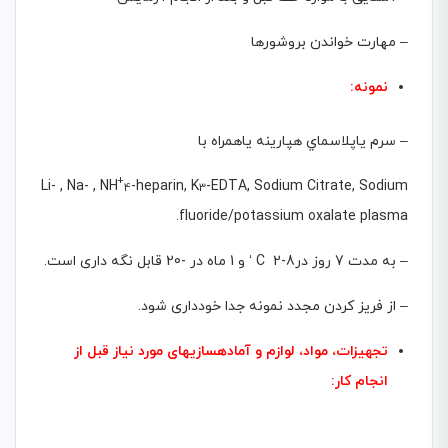
– مهارت خواندن بروشورها
نمونه:
– سرم ياپلاسماي هپارينه ياهمراه با
+
Li- , Na- , NH
-heparin, K
-EDTA, Sodium Citrate, Sodium
4
3
fluoride/potassium oxalate plasma.
– به مدت 7 روز درC 2-8 ‘ و 1 ماه در -20 قابل نگه داری است.
– از فریز کردن مجدد نمونه جدا خودداری شود.
تجهیزات، مواد، لوازم و آماده­سازی­های مورد نیاز قبل از
انجام کار: