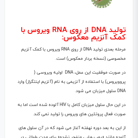
تولید DNA از روى RNA ویروس با
کمک آنزیم معکوس:
مرحله بعدى تولید DNA از روى RNA ویروس با کمک آنزیم
مخصوصی (نسخه بردار معکوس) است.
در صورت موفقیت این عمل، DNA اولیه ویروسی (
پروویروس) با استفاده از آنزیمی به نام (آنزیم اینتگراز) وارد
DNA سلول میزبان مى شود.
در این حال سلول میزبان کامل با HIV آلوده شده است اما به
صورت فعال پروتئین هاى ویروس را تولید نمى کند.
از این به بعد دوره نهفته آغاز مى شود که در آن سلول هاى
آلوده مانند «بمب هایى منفجر نشده» براى مدت طولانى در