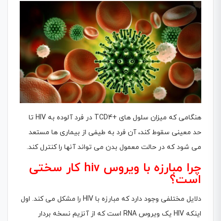
هنگامى که میزان سلول هاى +TCD4 در فرد آلوده به HIV تا
حد معینى سقوط کند، آن فرد به طیفى از بیمارى ها مستعد
مى شود که در حالت معمول بدن مى تواند آنها را کنترل کند.
چرا مبارزه با ویروس hiv کار سختی
است؟
دلایل مختلفى وجود دارد که مبارزه با HIV را مشکل مى کند. اول
اینکه HIV یک ویروس RNA است که از آنزیم نسخه بردار