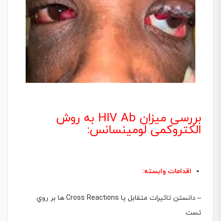
بررسی میزان HIV Ab به روش
الکتروکمی لومینسانس:
اقدامات وابسته:
– دانستن تاثيرات متقابل يا Cross Reactions ها بر روي
تست