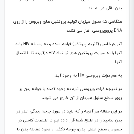
بدن باقى مى مانند.
هنگامى که سلول میزبان تولید پروتئین هاى ویروس را از روى
DNA پروویروسى آغاز مى کنند،
آنزیم خاصی (آنزیم پروتئاز) فراهم شده و به وسیله HIV باید
آنها را به صورت پروتئین هاى نوبنیاد HIV درآورند تا با اتصال
آنها
به هم ذرات ویروسى HIV به وجود آید.
در نتیجه ذرات ویروسى تازه به وجود آمده با جوانه زدن بر
روى سطح سلول میزبان از آن خارج مى شوند.
در این مقاله هر آنچه را که باید در مورد چرخه زندگی ایدز در
بدن بدانید را در اطلاع شما قرار داده ایم تا اطلاعات کاملی در
خصوص سطح ایمنی بدن، چرخه تکثیر و نحوه مقابله بدن با