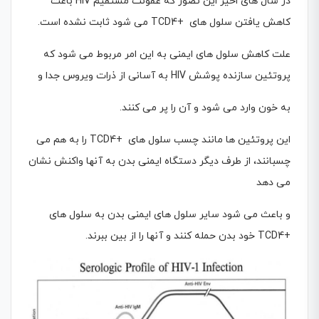
در سال هاى اخیر این تصور که عفونت مستقیم HIV باعث
کاهش یافتن سلول هاى +TCD4 مى شود ثابت نشده است.
علت کاهش سلول هاى ایمنى به این امر مربوط مى شود که
پروتئین سازنده پوشش HIV به آسانى از ذرات ویروس جدا و
به خون وارد مى شود و آن را پر مى کنند.
این پروتئین ها مانند چسب سلول هاى +TCD4 را به هم مى
چسبانند، از طرف دیگر دستگاه ایمنى بدن به آنها واکنش نشان
مى دهد
و باعث مى شود سایر سلول هاى ایمنى بدن به سلول هاى
+TCD4 خود بدن حمله کنند و آنها را از بین ببرند.