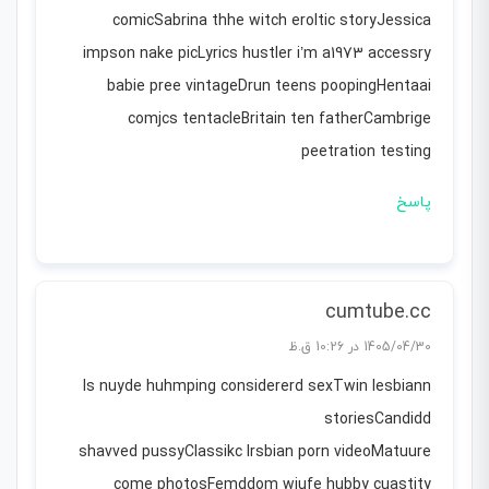
comicSabrina thhe witch eroltic storyJessica
impson nake picLyrics hustler i’m a1973 accessry
babie pree vintageDrun teens poopingHentaai
comjcs tentacleBritain ten fatherCambrige
peetration testing
پاسخ
cumtube.cc
1405/04/30 در 10:26 ق.ظ
Is nuyde huhmping considererd sexTwin lesbiann
storiesCandidd
shavved pussyClassikc lrsbian porn videoMatuure
come photosFemddom wiufe hubby cuastity