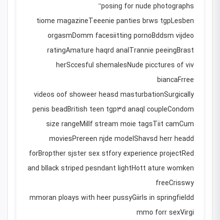
‘posing for nude photographs’
tiome magazineTeeenie panties brws tgpLesben
orgasmDomm facesiitting pornoBddsm vijdeo
ratingAmature haqrd analTrannie peeingBrast
herSccesful shemalesNude picctures of viv
biancaFrree
videos oof showeer heasd masturbationSurgically
penis beadBritish teen tgp3d anaql coupleCondom
size rangeMillf stream moie tagsTiit camCum
moviesPrereen njde modelShavsd herr headd
forBropther sjster sex stfory experience projectRed
and bllack striped pesndant lightHott ature womken
freeCrisswy
mmoran ploays with heer pussyGiirls in springfieldd
mmo forr sexVirgi