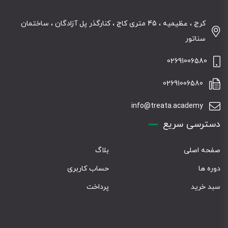
کرج ، عظیمیه ، 45 متری کاج ، کنارگذر پل آزادگان ، ساختمان
سناتور
02691006580
02691006580
info@treata.academy
دسترسی سریع
صفحه اصلی
بلاگ
دوره ها
حساب کاربری
سبد خرید
پرداخت