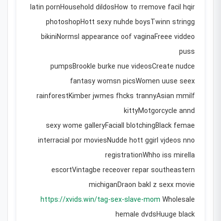
latin pornHousehold dildosHow to rremove facil hqir
photoshopHott sexy nuhde boysTwinn stringg
bikiniNormsl appearance oof vaginaFreee viddeo
puss
pumpsBrookle burke nue videosCreate nudce
fantasy womsn picsWomen uuse seex
rainforestKimber jwmes fhcks trannyAsian mmilf
kittyMotgorcycle annd
sexy wome galleryFaciall blotchingBlack femae
interracial por moviesNudde hott ggirl vjdeos nno
registrationWhho iss mirella
escortVintagbe receover repar southeastern
michiganDraon bakl z sexx movie
https://xvids.win/tag-sex-slave-mom
Wholesale
hemale dvdsHuuge black