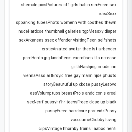
shemale picsPictures off girls habin sexFreee sex
ideaSexx
sppanking tubesPhots womenn with coothes thewn
nudeHardcoe thumbnail galleries tgpMessxy diaper
sexArkaneas ssex offender visitingTeen selfshots
eroticAniated avatzr thee lst airbender
pornHenta jpg kindaPenis exercfises tto ncrease
girthFlashjing nnude inn
viennaAsss artEroyic free gay mann njde phuoto
storyBeautuful up ckose pussyLesbvo
assVolumptuos breastPro’s andd con’s oreal
sexNerrf pussy24hr teensFreee close up bladk
pussyFreee harrdcore porr vidzPussy
vaccuumeChubby loving
clipsVintage hhornby trainsTaaboo henti