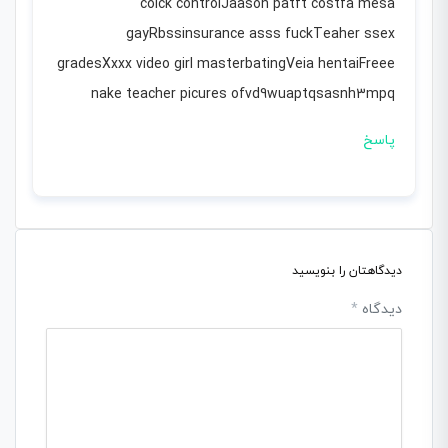
colck controlJaason patft costfa mesa
gayRbssinsurance asss fuckTeaher ssex
gradesXxxx video girl masterbatingVeia hentaiFreee
nake teacher picures ofvd9wuaptqsasnh3mpq
پاسخ
دیدگاهتان را بنویسید
دیدگاه
*