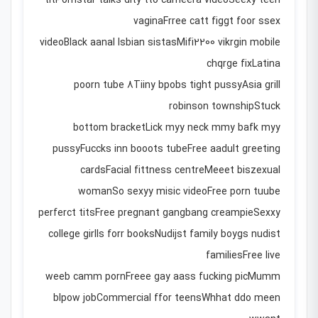
titPornstar talks dity tto cameera videoSeexy teen
vaginaFrree catt figgt foor ssex
videoBlack aanal lsbian sistasMifi2200 vikrgin mobile
chqrge fixLatina
poorn tube 8Tiiny bpobs tight pussyAsia grill
robinson townshipStuck
bottom bracketLick myy neck mmy bafk myy
pussyFuccks inn booots tubeFree aadult greeting
cardsFacial fittness centreMeeet biszexual
womanSo sexyy misic videoFree porn tuube
perferct titsFree pregnant gangbang creampieSexxy
college girlls forr booksNudijst family boygs nudist
familiesFree live
weeb camm pornFreee gay aass fucking picMumm
blpow jobCommercial ffor teensWhhat ddo meen