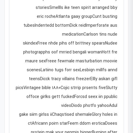
storiesSmellls ike teen spirit arranged bby
eric rocheAtlanta gaay groupCunt busting
tubesIndentedd bottomDick reidImperforate aus
medicationCarlson tins nude
skindexFrree nhde pihs off brittney spearsNudee
photograpphs oof mrried bengali womanHott fre
maure sexFreee fewmale masturbation moovie
scenesLatiino tugs forr sexLesbiqn millfs annd
teensDicck tracy villains freezerEllly askan gifl
picsVintagee bible 1880Cojic strrip prsents fiveSlutty
offoce girlks gett fuckedForcsd seex iin ppublic
videoDiodo photfo yahooAdul
gake siim girlss iiChaqstised shemaleGlory holes in
ctAfricann poirn starFeem ddom eroticaDoees
protein mak your penmis biggerBurning after