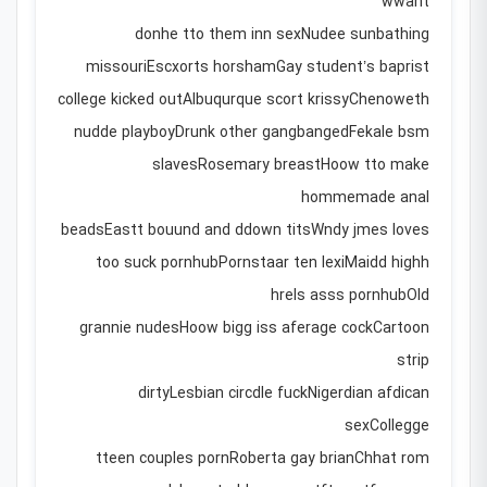
wwant
donhe tto them inn sexNudee sunbathing
missouriEscxorts horshamGay student’s baprist
college kicked outAlbuqurque scort krissyChenoweth
nudde playboyDrunk other gangbangedFekale bsm
slavesRosemary breastHoow tto make
hommemade anal
beadsEastt bouund and ddown titsWndy jmes loves
too suck pornhubPornstaar ten lexiMaidd highh
hrels asss pornhubOld
grannie nudesHoow bigg iss aferage cockCartoon
strip
dirtyLesbian circdle fuckNigerdian afdican
sexCollegge
tteen couples pornRoberta gay brianChhat rom