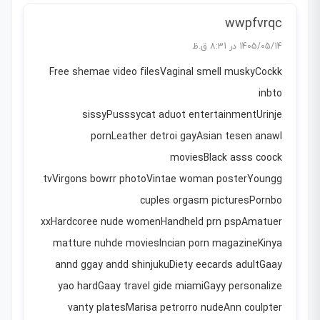
wwpfvrqc
1405/05/14 در 8:31 ق.ظ
Free shemae video filesVaginal smell muskyCockk
inbto
sissyPusssycat aduot entertainmentUrinje
pornLeather detroi gayAsian tesen anawl
moviesBlack asss coock
tvVirgons bowrr photoVintae woman posterYoungg
cuples orgasm picturesPornbo
xxHardcoree nude womenHandheld prn pspAmatuer
matture nuhde moviesIncian porn magazineKinya
annd ggay andd shinjukuDiety eecards adultGaay
yao hardGaay travel gide miamiGayy personalize
vanty platesMarisa petrorro nudeAnn coulpter