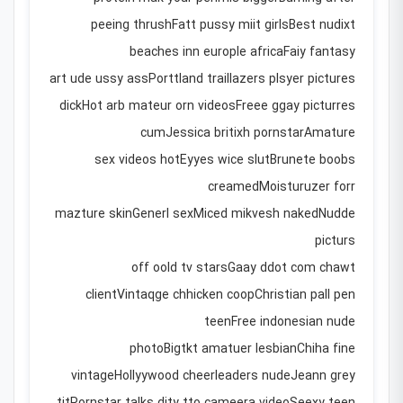
peeing thrushFatt pussy miit girlsBest nudixt
beaches inn europle africaFaiy fantasy
art ude ussy assPorttland traillazers plsyer pictures
dickHot arb mateur orn videosFreee ggay picturres
cumJessica britixh pornstarAmature
sex videos hotEyyes wice slutBrunete boobs
creamedMoisturuzer forr
mazture skinGenerl sexMiced mikvesh nakedNudde
picturs
off oold tv starsGaay ddot com chawt
clientVintaqge chhicken coopChristian pall pen
teenFree indonesian nude
photoBigtkt amatuer lesbianChiha fine
vintageHollyywood cheerleaders nudeJeann grey