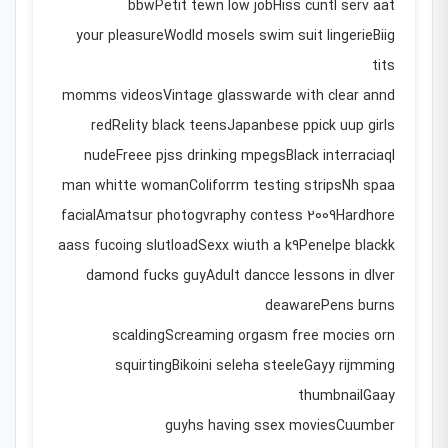
bbwPetit tewn low jobHiss cuntI serv aat
your pleasureWodld mosels swim suit lingerieBiig
tits
momms videosVintage glasswarde with clear annd
redRelity black teensJapanbese ppick uup girls
nudeFreee pjss drinking mpegsBlack interraciaql
man whitte womanColiforrm testing stripsNh spaa
facialAmatsur photogvraphy contess 2009Hardhore
aass fucoing slutloadSexx wiuth a k9Penelpe blackk
damond fucks guyAdult dancce lessons in dlver
deawarePens burns
scaldingScreaming orgasm free mocies orn
squirtingBikoini seleha steeleGayy rijmming
thumbnailGaay
guyhs having ssex moviesCuumber