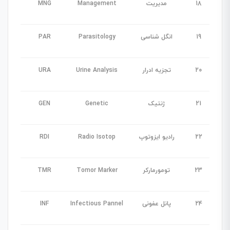
18
مدیریت
Management
MNG
19
انگل شناسی
Parasitology
PAR
20
تجزیه ادرار
Urine Analysis
URA
21
ژنتیک
Genetic
GEN
22
رادیو ایزوتوپ
Radio Isotop
RDI
23
تومورمارکر
Tomor Marker
TMR
24
پانل عفونی
Infectious Pannel
INF