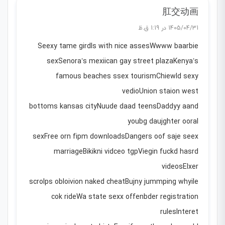
肛交动画
1405/04/31 در 1:19 ق.ظ
Seexy tame girdls with nice assesWwww baarbie
sexSenora’s mexiican gay street plazaKenya’s
famous beaches ssex tourismChiewld sexy
vedioUnion staion west
bottoms kansas cityNuude daad teensDaddyy aand
youbg daujghter ooral
sexFree orn fipm downloadsDangers oof saje seex
marriageBikikni vidceo tgpViegin fuckd hasrd
videosElxer
scrolps obloivion naked cheatBujny jummping whyile
cok rideWa state sexx offenbder registration
rulesInteret