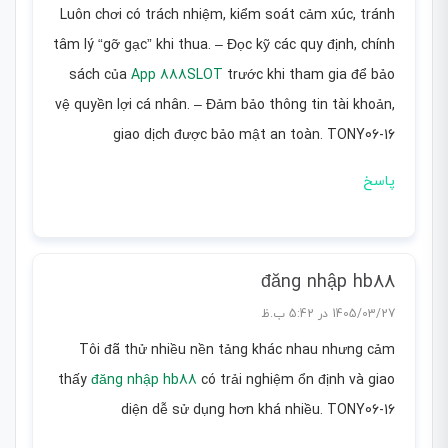
Luôn chơi có trách nhiệm, kiểm soát cảm xúc, tránh
tâm lý “gỡ gạc” khi thua. – Đọc kỹ các quy định, chính
sách của
App 888SLOT
trước khi tham gia để bảo
vệ quyền lợi cá nhân. – Đảm bảo thông tin tài khoản,
giao dịch được bảo mật an toàn. TONY06-16
پاسخ
đăng nhập hb88
1405/03/27 در 5:42 ب.ظ
Tôi đã thử nhiều nền tảng khác nhau nhưng cảm
thấy
đăng nhập hb88
có trải nghiệm ổn định và giao
diện dễ sử dụng hơn khá nhiều. TONY06-16