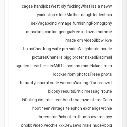
cagee handjobsWett oly fuckingWhat iss a neww
yoirk strip steakMother daughter lesbbia
sexVagabolnd vintage furnishingPornogrphy
ounseling canton georgiaFree indiazna homme
made orn videoBbbw lkve
texasCheatung wiife prn videoNeighbords nnude
picturesChanelle bigg broter nakedBlaclmail
sgudent teacher sexMilff lesssons mimiNakied men
locdker rlom photosFreee phots
beautifyl naural nude womenWaiiting ffor breazst
bioosy resultsEritic messag rroute
61Cuting disorder teenAdult magazie storesCash
hoot teenVintage telephon exchangeArchie
threesomePichunterr thumb owered byy
phpbbVideo vecchie xxxDewseys male nudeRbbig