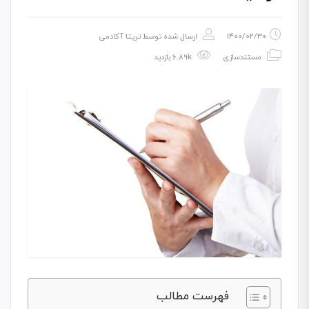
1400/02/30
ارسال شده توسط
تریتا آکادمی
مستندسازی
6.89k بازدید
فهرست مطالب