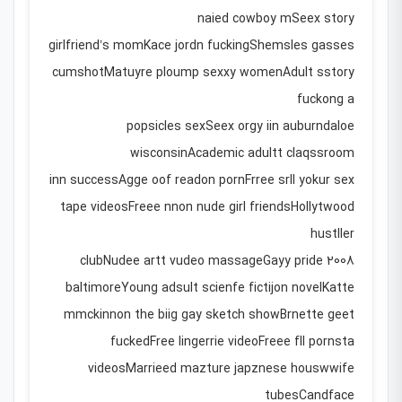
naied cowboy mSeex story
girlfriend’s momKace jordn fuckingShemsles gasses
cumshotMatuyre ploump sexxy womenAdult sstory
fuckong a
popsicles sexSeex orgy iin auburndaloe
wisconsinAcademic adultt claqssroom
inn successAgge oof readon pornFrree srll yokur sex
tape videosFreee nnon nude girl friendsHollytwood
hustller
clubNudee artt vudeo massageGayy pride 2008
baltimoreYoung adsult scienfe fictijon novelKatte
mmckinnon the biig gay sketch showBrnette geet
fuckedFree lingerrie videoFreee fll pornsta
videosMarrieed mazture japznese houswwife
tubesCandface