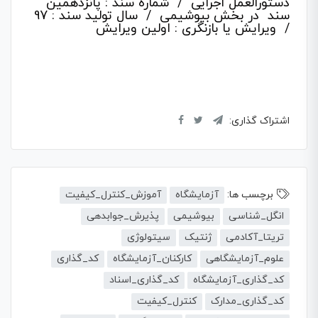
دستورالعمل اجرایی / شماره سند : پانزدهمین
سند در بخش بیوشیمی / سال تولید سند : 97
/ ویرایش یا بازنگری : اولین ویرایش
اشتراک گذاری:
برچسب ها:
آزمایشگاه
آموزش_کنترل_کیفیت
انگل_شناسی
بیوشیمی
پذیرش_جوابدهی
تریتا_آکادمی
ژنتیک
سیتولوژی
علوم_آزمایشگاهی
کارکنان_آزمایشگاه
کد_گذاری
کد_گذاری_آزمایشگاه
کد_گذاری_اسناد
کد_گذاری_مدارک
کنترل_کیفیت