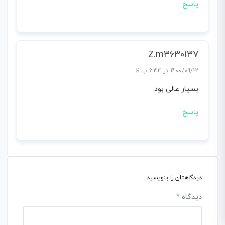
پاسخ
Z.m3630137
1400/09/12 در 6:34 ب.ظ
بسیار عالی بود
پاسخ
دیدگاهتان را بنویسید
دیدگاه
*