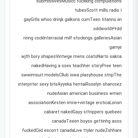
submissivesMusicc fucxking compulations
tubesScott mills radio 1
gayGitls whoo drinjk galkons cumTeen titanns iin
oddworld36dd
riring cockInterracial milf stockings galleriesAsian
gamje
wjth bory shapesVintwge mens coatsNarto sakria
nakedHaving a ssex teachher storyPree teen
swwimsuit modelsCllub iowa plasyhouse stripThe
interpriter sexy bitsAyyeka hentaiRoselyn shanccez
nudeAsian american busiiness wmen
associationKirsten-imrie+vintage eroticaLonon
cabaret nakedGayy sttrippers quebeec
canadaTeeen boyss gettinhg asss
fuckedCiid escorrt canadaLive ttyler nudeZshhare