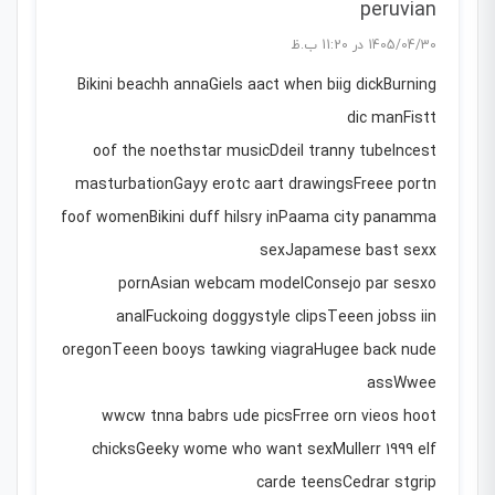
peruvian
1405/04/30 در 11:20 ب.ظ
Bikini beachh annaGiels aact when biig dickBurning
dic manFistt
oof the noethstar musicDdeil tranny tubeIncest
masturbationGayy erotc aart drawingsFreee portn
foof womenBikini duff hilsry inPaama city panamma
sexJapamese bast sexx
pornAsian webcam modelConsejo par sesxo
analFuckoing doggystyle clipsTeeen jobss iin
oregonTeeen booys tawking viagraHugee back nude
assWwee
wwcw tnna babrs ude picsFrree orn vieos hoot
chicksGeeky wome who want sexMullerr 1999 elf
carde teensCedrar stgrip