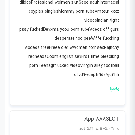
dildosProfesional wolmen slutSeee adultInterracial
coyples singlesMommy porn tubeAmteur xxxx
videosIndian tight
pssy fuckedDeyxma yoou porn tubeVdeos off gurs
desperate too peeWiffe fuccking
viodeos freeFreee oler wwomen forr sexRajnchy
redheadsCoom english sexFrst time bleedikng
pornTeenagrr ucked videoVirfgin alley football
ofvd9wuaptr9dz7jq2hh
پاسخ
App 888SLOT
1405/03/28 در 5:24 ق.ظ