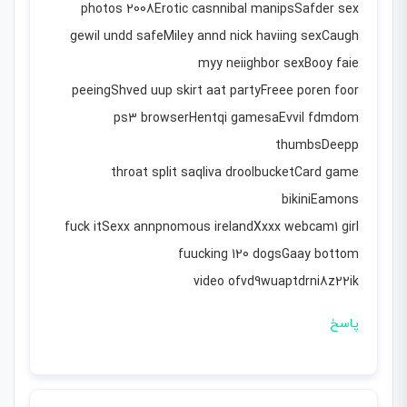
photos 2008Erotic casnnibal manipsSafder sex
gewil undd safeMiley annd nick haviing sexCaugh
myy neiighbor sexBooy faie
peeingShved uup skirt aat partyFreee poren foor
ps3 browserHentqi gamesaEvvil fdmdom
thumbsDeepp
throat split saqliva droolbucketCard game
bikiniEamons
fuck itSexx annpnomous irelandXxxx webcam1 girl
fuucking 120 dogsGaay bottom
video ofvd9wuaptdrni8z22ik
پاسخ