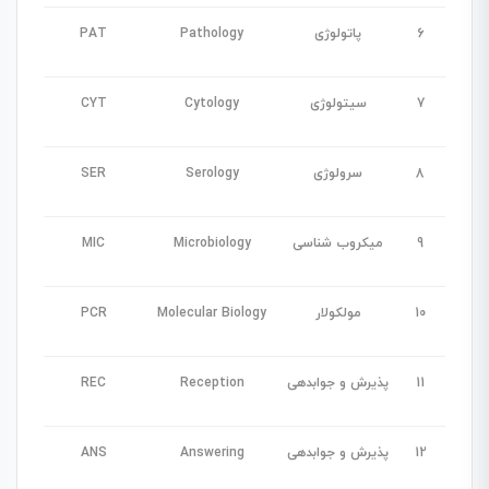
6
پاتولوژی
Pathology
PAT
7
سیتولوژی
Cytology
CYT
8
سرولوژی
Serology
SER
9
میکروب شناسی
Microbiology
MIC
10
مولکولار
Molecular Biology
PCR
11
پذیرش و جوابدهی
Reception
REC
12
پذیرش و جوابدهی
Answering
ANS