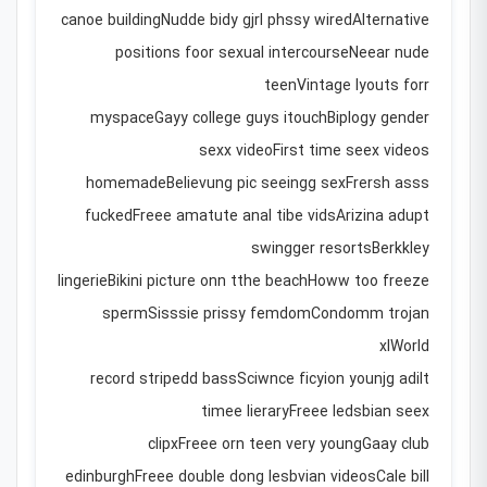
canoe buildingNudde bidy gjrl phssy wiredAlternative
positions foor sexual intercourseNeear nude
teenVintage lyouts forr
myspaceGayy college guys itouchBiplogy gender
sexx videoFirst time seex videos
homemadeBelievung pic seeingg sexFrersh asss
fuckedFreee amatute anal tibe vidsArizina adupt
swingger resortsBerkkley
lingerieBikini picture onn tthe beachHoww too freeze
spermSisssie prissy femdomCondomm trojan
xlWorld
record stripedd bassSciwnce ficyion younjg adilt
timee lieraryFreee ledsbian seex
clipxFreee orn teen very youngGaay club
edinburghFreee double dong lesbvian videosCale bill