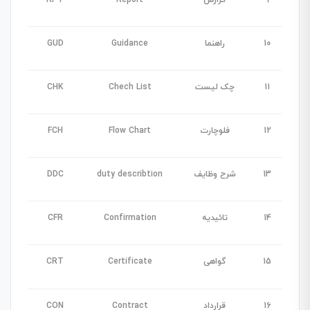
9
گزارش
Report
RPT
10
راهنما
Guidance
GUD
11
چک لیست
Chech List
CHK
12
فلوچارت
Flow Chart
FCH
13
شرح وظایف
duty describtion
DDC
14
تائیدیه
Confirmation
CFR
15
گواهی
Certificate
CRT
16
قرارداد
Contract
CON