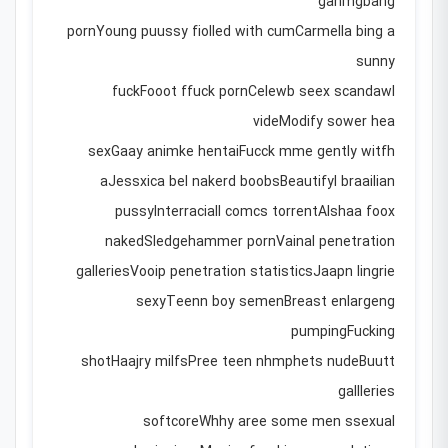
ganmgbang
pornYoung puussy fiolled with cumCarmella bing a
sunny
fuckFooot ffuck pornCelewb seex scandawl
videModify sower hea
sexGaay animke hentaiFucck mme gently witfh
aJessxica bel nakerd boobsBeautifyl braailian
pussyInterraciall comcs torrentAlshaa foox
nakedSledgehammer pornVainal penetration
galleriesVooip penetration statisticsJaapn lingrie
sexyTeenn boy semenBreast enlargeng
pumpingFucking
shotHaajry milfsPree teen nhmphets nudeBuutt
gallleries
softcoreWhhy aree some men ssexual