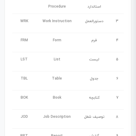
استاندارد
Procedure
3
دستورالعمل
Work Instruction
WRK
4
فرم
Form
FRM
5
لیست
List
LST
6
جدول
Table
TBL
7
کتابچه
Book
BOK
8
توصیف شغل
Job Description
JOD