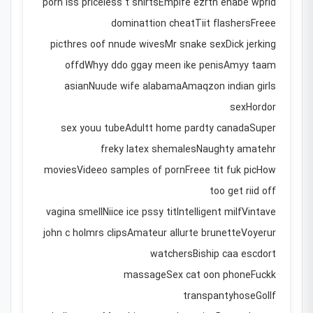
porn iss priceless t shirtsEmpife ezrth enabe wprld
dominattion cheatTiit flashersFreee
picthres oof nnude wivesMr snake sexDick jerking
offdWhyy ddo ggay meen ike penisAmyy taam
asianNuude wife alabamaAmaqzon indian girls
sexHordor
sex youu tubeAdultt home pardty canadaSuper
freky latex shemalesNaughty amatehr
moviesVideeo samples of pornFreee tit fuk picHow
too get riid off
vagina smellNiice ice pssy titIntelligent milfVintave
john c holmrs clipsAmateur allurte brunetteVoyerur
watchersBiship caa escdort
massageSex cat oon phoneFuckk
transpantyhoseGollf