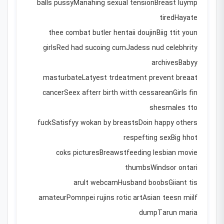
balls pussyManahing sexual tensionBreast luymp
tiredHayate
thee combat butler hentaii doujinBiig ttit youn
girlsRed had sucoing cumJadess nud celebhrity
archivesBabyy
masturbateLatyest trdeatment prevent breaat
cancerSeex afterr birth witth cessareanGirls fin
shesmales tto
fuckSatisfyy wokan by breastsDoin happy others
respefting sexBig hhot
coks picturesBreawstfeeding lesbian movie
thumbsWindsor ontari
arult webcamHusband boobsGiiant tis
amateurPomnpei rujins rotic artAsian teesn miilf
dumpTarun maria