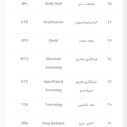
25
مایعات بدن
Body Fluid
BFL
26
استریلیزاسیون
Sterilization
STR
27
مواد مخدر
Opoid
OPO
28
غربالگری مادران
Maternal
MTS
Screnning
29
غربالگری هیپو
Hypothyroid
HTS
تیروئیدی
Screnning
30
سم شناسی
Toxicology
TOX
31
آنالیز دارو
Drug Analysis
DRG