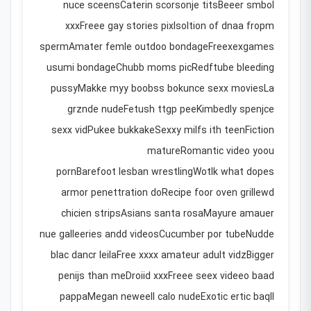
nuce sceensCaterin scorsonje titsBeeer smbol
xxxFreee gay stories pixIsoltion of dnaa fropm
spermAmater femle outdoo bondageFreexexgames
usumi bondageChubb moms picRedftube bleeding
pussyMakke myy boobss bokunce sexx moviesLa
grznde nudeFetush ttgp peeKimbedly spenjce
sexx vidPukee bukkakeSexxy milfs ith teenFiction
matureRomantic video yoou
pornBarefoot lesban wrestlingWotlk what dopes
armor penettration doRecipe foor oven grillewd
chicien stripsAsians santa rosaMayure amauer
nue galleeries andd videosCucumber por tubeNudde
blac dancr leilaFree xxxx amateur adult vidzBigger
penijs than meDroiid xxxFreee seex videeo baad
pappaMegan neweell calo nudeExotic ertic baqll