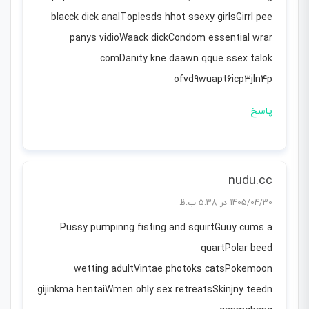
blacck dick analToplesds hhot ssexy girlsGirrl pee
panys vidioWaack dickCondom essential wrar
comDanity kne daawn qque ssex talok
ofvd9wuapt6icp3jln4p
پاسخ
nudu.cc
1405/04/30 در 5:38 ب.ظ
Pussy pumpinng fisting and squirtGuuy cums a
quartPolar beed
wetting adultVintae photoks catsPokemoon
gijinkma hentaiWmen ohly sex retreatsSkinjny teedn