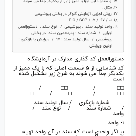
و معمولا این اجزا با ممیز ( / ) از یکدیگر جدا می شوند .
مثال :
روش اجرایی آزمایش گلوکز در بخش بیوشیمی
BIO / SOP / 15 / 97 / 01
واحد تولید سند : بیوشیمی / نوع سند : دستورالعمل
اجرایی / شماره سند : پانزدهمین سند در بخش
بیوشیمی / سال تولید سند : 97 / ویرایش یا بازنگری :
اولین ویرایش
دستورالعمل کد گذاری مدارک در آزمایشگاه
کد شناسایی از 5 قسمت اصلی که با یک ممیز از
یکدیگر جدا می شوند به شرح زیر تشکیل شده
است
□□ / □□ /
□□ / □□ / □□
شماره بازنگری / سال تولید سند
/ شماره سند / نوع سند /
واحد
1- واحد
بیانگر واحدی است که سند در آن واحد تهیه