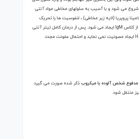
ل شروع می شود و با آسیب به سلولهای مخاطی مواد آنتی
ینا پروپریا (لایه زیر مخاطی) ، لنفوسیت ها را تحریک
و بندرت از کلاس IgM ایجاد می شود. پس از درمان کامل تیتر آنتی
بادی ها به تدریج کاهش می یابد. توجه شود که عفونت اولیه ناشی از H.pylori ایجاد مصونیت نمی نماید و احتمال عفونت مجدد
و مدفوع شخص آلوده با میکروب
ذکر شده صورت می گیرد.
ز منتقل شود.