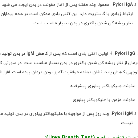
Pylori IgA
: معمولا چند هفته پس از آغاز عفونت در بدن ایجاد می شود 
ارتباط زیادی با گاستریت دارد. این آنتی بادی ممکن است در همه بیماران 
نظر ریشه کن شدن باکتری در بدن بسیار مناسب است.
: H. Pylori IgG
اولین آنتی بادی است که
پس از کاهش
IgM
در بدن تولید 
وجهی کاهش یابد، نشان دهنده موفقیت آمیز بودن درمان بوده است. افزایش در تیتر H. Pylori IgG نشاندهنده ح
 عفونت هلیکوباکتر پیلوری پیشرفته
 عفونت مزمن با هلیکوباکتر پیلوری
Pylori IgM
:
چند روز پس از مواجهه با هلیکوباکتر پیلوری در بدن تولید
نیست.
ست تنفسی اوره
(Urea Breath Test):