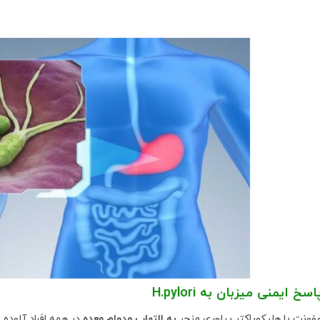
اسخ ایمنی میزبان به
H.pylori
فونت با هلیکوباکتر پیلوری منجر
به التهاب مدوام معده
در همه افراد آلوده 