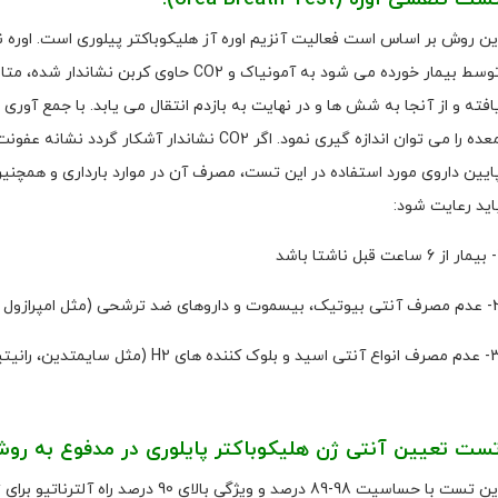
معده را می توان اندازه گیری نمود. اگر CO2 نشاند
ایین داروی مورد استفاده در این تست، مصرف آن در موارد بارداری و همچنین
اید رعایت شود:
ل ناشتا باشد
ت و داروهای ضد ترشحی (مثل امپرازول و …) 4 هفته قبل از انجام آزمایش
د و بلوک کننده های H2 (مثل سایمتدین، رانیتیدین و …) 7 روز قبل از انجام آزمایش
ست تعیین آنتی ژن هلیکوباکتر پایلوری در مدفوع به رو
این تست با حساسیت 98-89 درصد و ویژگی