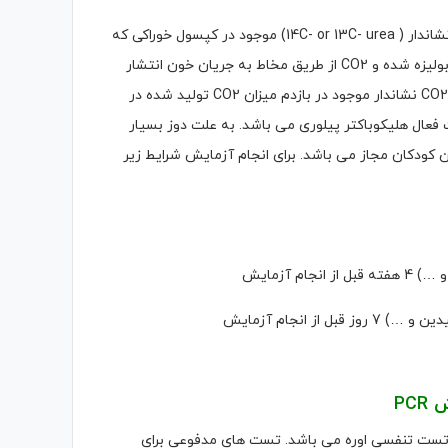
این روش بر اساس است فعالیت آنزیم اوره آز هلیکوباکتر پیلوری است. اوره نشاندار ( 14C- or 13C- urea) موجود در کپسول خوراکی که
توسط بیمار خورده می شود به آمونیاک و CO2 حاوی کربن نشاندار شده، متابولیزه شده و CO2 از طریق مخاط به جریان خون انتشار
یافته و از آنجا به شش ها و در نهایت به بازدم انتقال می یابد. با جمع آوری CO2 نشاندار موجود در بازدم میزان CO2 تولید شده در
ار آشکار گردد نشانه عفونت فعال هلیکوباکتر پیلوری می باشد. به علت دوز بسیار
 کودکان مجاز می باشد. برای انجام آزمایش شرایط زیر
ش
PCR
 بالای 90 درصد راه آلترناتیو برای تست تنفسی اوره می باشد. تست های مدفوعی برای