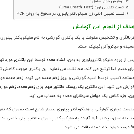
آزمایش خون شامل :
تست تنفسی اوره (Urea Breath Test):
تست تعیین آنتی ژن هلیکوباکتر پایلوری در مدفوع به روش PCR
دف از انجام این آزمایش
میده و میکروآئروفیلیک است.
س از ورود هلیکوباکترپیلوری به بدن،
غشاء معده توسط این باکتری مورد تها
رای هضم غذا ترشح می کند، محافظت می نماید. این باکتری موجب کاهش توا
ستعد آسیب توسط اسید گوارشی و بروز زخم معده می گردد. زخم معده موجب
وارش می شود.
این باکتری یک ریسک فاکتور مهم برای زخم معده، زخم دوا
ین، جزء کلاس یک عوامل سرطانزای معده به حساب می آید.
فونت مجاری گوارشی با هلیکوباکتر پیلوری بسیار شایع است بطوری که تقریب
 موارد زخم معده یافت می شود.