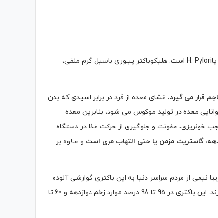
غربالگری و تشخیص عفونت با یک باکتری گوارشی به نام هلیکوباکتر پیلوری یاH. Pylori است. هلیکوباکتر پیلوری باسیل گرم منفی،
جم قرار می گیرد.
غشای معده از فرد در برابر اسیدی که بدن
نایی معده در تولید موکوس می شود، بنابراین معده
 خونریزی، عفونت و جلوگیری از حرکت غذا در دستگاه
زدهه، گاستریت مزمن یا حتی التهاب مری است
و علاوه بر
ا نیمی از مردم سراسر دنیا به این باکتری گوارشی آلوده
اند. با اینحال، بیشتر افراد آلوده به هلیکوباکتر پیلوری علائم بالینی خاصی ندارند. این باکتری در 95 تا 98 درصد موارد زخم دوازدهه و 60 تا