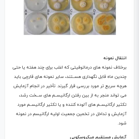
انتقال نمونه
برخلاف نمونه های درماتوفیتی كه اغلب برای چند هفته یا حتی
چندین ماه قابل نگهداری هســتند، سایر نمونه های قارچی باید
هرچه سریع تر مورد بررسی قرار گیرند. تأخیر در انجام آزمایش
می تواند منجر به از بین رفتن ارگانیســم های ســخت رشد،
تکثیر ارگانیســم های آلوده كننده و یا تکثیر ارگانیســم مورد
آزمایش و تداخل در تخمین جمعیت اولیه ارگانیسم در نمونه
شود.
آزمایش مستقیم میکروسکوپی