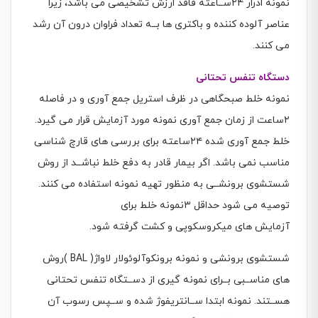
نمونه ادرار ۲٤ســاعته فاقد ارزش تشخیصی می باشد، زیرا
عناصر آلوده كننده و باكتری ها بــه تعداد فراوان درون آن رشد
می كنند.
دستگاه تنفس تحتانی
نمونه خلط صبحگاهی در ظرف استریل جمع آوری و در فاصله
۲ساعت از زمان جمع آوری نمونه مورد آزمایش قرار می گیرد.
خلط جمع آوری شده ۲٤ساعته برای بررسی های قارچ شناسی
مناسب نمی باشد. اگر بیمار قادر به دفع خلط نباشــد از روش
شستشوی برونشــی به منظور تهیه نمونه استفاده می كنند.
توصیه می شود حداقل ٣نمونه خلط برای
آزمایش های میکروسکوپی و كشت گرفته شود.
شستشوی برونشی و نمونه برونکوآلوئولار لاواژ( BAL )روش
های مناســبی بــرای نمونه گیری از دســتگاه تنفس تحتانی
هســتند. نمونه ابتدا ســانتریفوژ شده و ســپس رسوب آن