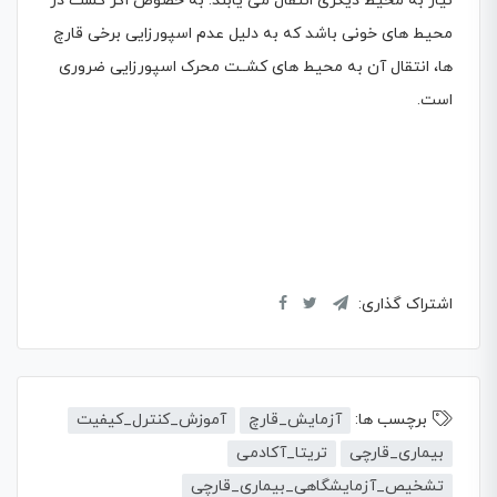
نیاز به محیط دیگری انتقال می یابند. به خصوص اگر كشت در
محیط های خونی باشد كه به دلیل عدم اسپورزایی برخی قارچ
ها، انتقال آن به محیط های كشــت محرک اسپورزایی ضروری
است.
اشتراک گذاری:
برچسب ها:
آزمایش_قارچ
آموزش_کنترل_کیفیت
بیماری_قارچی
تریتا_آکادمی
تشخیص_آزمایشگاهی_بیماری_قارچی