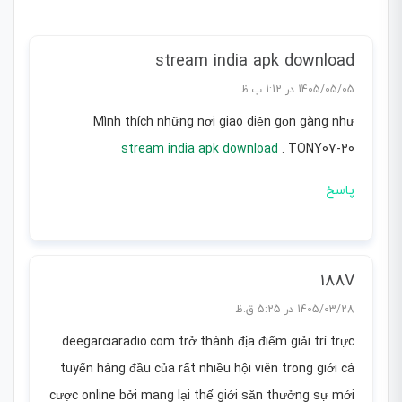
stream india apk download
1405/05/05 در 1:12 ب.ظ
Mình thích những nơi giao diện gọn gàng như
stream india apk download
. TONY07-20
پاسخ
188V
1405/03/28 در 5:25 ق.ظ
deegarciaradio.com trở thành địa điểm giải trí trực
tuyến hàng đầu của rất nhiều hội viên trong giới cá
cược online bởi mang lại thế giới săn thưởng sự mới