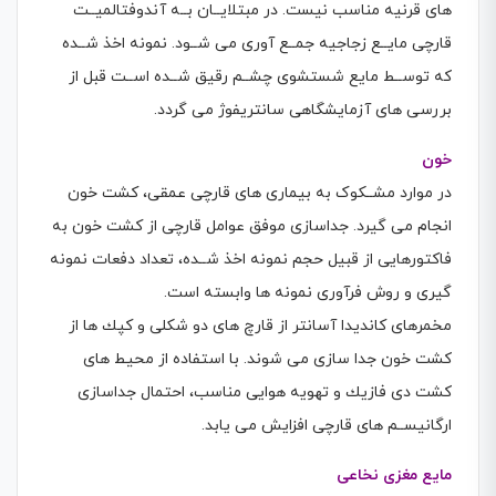
های قرنیه مناسب نیست. در مبتلایــان بــه آندوفتالمیــت
قارچی مایــع زجاجیه جمــع آوری می شــود. نمونه اخذ شــده
كه توســط مایع شستشوی چشــم رقیق شــده اســت قبل از
بررسی های آزمایشگاهی سانتریفوژ می گردد.
خون
در موارد مشــکوک به بیماری های قارچی عمقی، كشت خون
انجام می گیرد. جداسازی موفق عوامل قارچی از كشت خون به
فاكتورهایی از قبیل حجم نمونه اخذ شــده، تعداد دفعات نمونه
گیری و روش فرآوری نمونه ها وابسته است.
مخمرهای كاندیدا آسانتر از قارچ های دو شکلی و كپك ها از
كشت خون جدا سازی می شوند. با استفاده از محیط های
كشت دی فازیك و تهویه هوایی مناسب، احتمال جداسازی
ارگانیســم های قارچی افزایش می یابد.
مایع مغزی نخاعی