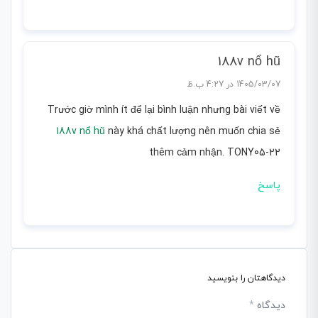
188v nổ hũ
1405/03/07 در 4:27 ب.ظ
Trước giờ mình ít để lại bình luận nhưng bài viết về
188v nổ hũ
này khá chất lượng nên muốn chia sẻ
thêm cảm nhận. TONY05-22
پاسخ
دیدگاهتان را بنویسید
دیدگاه
*