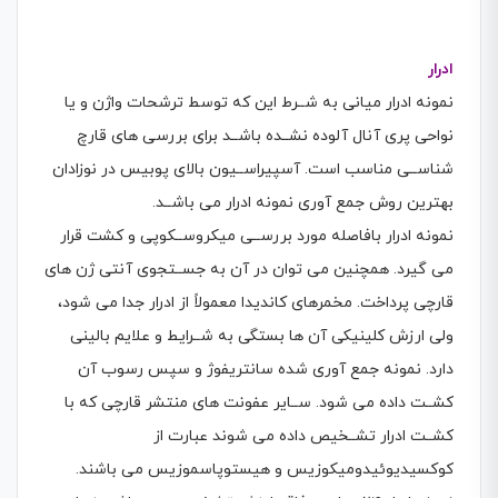
ادرار
نمونه ادرار میانی به شــرط این كه توسط ترشحات واژن و یا
نواحی پری آنال آلوده نشــده باشــد برای بررسی های قارچ
شناســی مناسب است. آسپیراســیون بالای پوبیس در نوزادان
بهترین روش جمع آوری نمونه ادرار می باشــد.
نمونه ادرار بافاصله مورد بررســی میکروســکوپی و كشت قرار
می گیرد. همچنین می توان در آن به جســتجوی آنتی ژن های
قارچی پرداخت. مخمرهای كاندیدا معمولاً از ادرار جدا می شود،
ولی ارزش كلینیکی آن ها بستگی به شــرایط و علایم بالینی
دارد. نمونه جمع آوری شده سانتریفوژ و سپس رسوب آن
كشــت داده می شود. ســایر عفونت های منتشر قارچی كه با
كشــت ادرار تشــخیص داده می شوند عبارت از
كوكسیدیوئیدومیکوزیس و هیستوپاسموزیس می باشند.