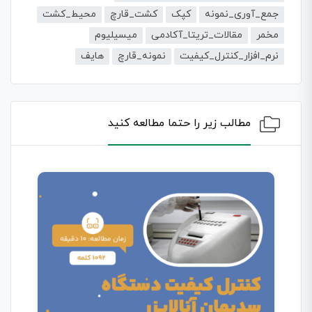
جمع_آوری_نمونه
کپک
کشت_قارچ
محیط_کشت
مخمر
مقالات_تریتا_آکادمی
میسیلیوم
نرم_افزار_کنترل_کیفیت
نمونه_قارچ
هایف
مطالب زیر را حتما مطالعه کنید