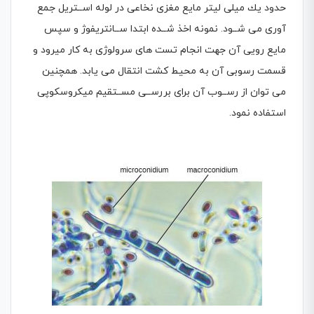
حدود یك میلی لیتر مایع مغزی نخاعی در لوله اســتریل جمع
آوری می شــود. نمونه اخذ شــده ابتدا ســانتریفوژ و سپس
مایع رویی آن جهت انجام تست های سرولوژی به كار میرود و
قسمت رسوبی آن به محیط كشت انتقال می یابد. همچنین
می توان از رســوب آن برای بررســی مســتقیم میکروسکوپی
استفاده نمود.