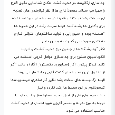
جداسازی ارگانیسم در محیط كشت امکان شناسایی دقیق قارچ
را مهیا می ســازد. معمولاً قارچ ها از نظر نیازمندی های تغذیه
ای ســخت رشد نیستند و قادرند در محیط های مورد اســتفاده
برای باكتری ها رشــد كنند. البته سرعت رشد در این محیط ها
آهســته بوده و اسپورزایی و تولید ساختارهای افتراقی قــارچ
به كندی صورت می گیــرد، به همین دلیل
اكثر آزمایشــگاه ها از چندین نوع محیط كشــت و شرایط
انکوباسیون متنوع برای جداســازی عوامل قارچی استفاده می
كنند. گلوكز پپتون آگار (ســابورود دكســتروز آگار) و مالت آگار
از متداول ترین محیط های كشت قارچی به شمار می روند.
البته ارگانیســم های سخت رشد نظیر فاز مخمری هیستوپاسما
كپسولاتوم در این محیط ها رشد نکرده و نیاز
بــه محیط های غنی از قبیل محیط عصاره مغز و قلب دارد. با
توجه به نوع نمونه و عناصر قارچی مورد انتظار، از محیط كشت
مناسب استفاده می شود.