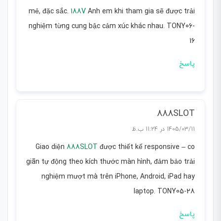
mẻ, đặc sắc.
188V
Anh em khi tham gia sẽ được trải
nghiệm từng cung bậc cảm xúc khác nhau. TONY06-
16
پاسخ
888SLOT
1405/03/11 در 11:24 ب.ظ
Giao diện
888SLOT
được thiết kế responsive – co
giãn tự động theo kích thước màn hình, đảm bảo trải
nghiệm mượt mà trên iPhone, Android, iPad hay
laptop. TONY05-28
پاسخ