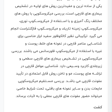
یکی از ساده ترین و مفیدترین روش های اولیه در تشخیص
بیماری های قارچی است، بررسی میکروسکوپی با روش های
مختلف رنگ آمیزی و با اســتفاده از میکروســکوپ نوری،
میکروســکوپ زمینه تاریك و میکروســکوپ فازكنتراست انجام
می گیرد. تركیباتی نظیر كالکوفلور سفید ابزار مناسبی برای
شناســایی عناصر قارچی در نمونه های خلط، پوست و
غیره با استفاده از میکروسکوپ فلورسانس می باشند. بررسی
میکروسکوپی در تشــخیص بیماری های قارچی سطحی و
زیرجلدی كاربرد وســیعی دارد. شناسایی عوامل قارچی در
تراشــه های پوست، مو و ناخن روش قابل اعتمادی در تأیید
عفونت قارچی می باشــد. بررسی مســتقیم میکروسکوپی
مایعات بدن و ســایر نمونه های بافتی، تحت شرایط خاصی
میتواند حضور عفونت های قارچی عمقی را به اثبات برساند.
كشت