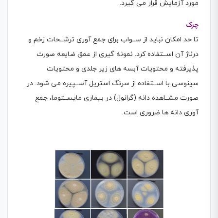
مورد آزمایش قرار می گیرد.
چرک
تا حد امکان نباید از ســواب برای جمع آوری ترشــحات زخم و
درناژ آن اســتفاده كرد. نمونه گیری از عمق ضایعه صورت
پذیرفته و محتویات آبسه های زیر جلدی و محتویات
سینوسی با اســتفاده از سرنگ استریل آســپیره می شود. در
صورت مشــاهده دانه (گرانول) در بیماری مایســتوما، جمع
آوری دانه ها ضروری است.