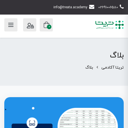
info@treata.academy
02691006580
0
بلاگ
تریتا آکادمی
بلاگ