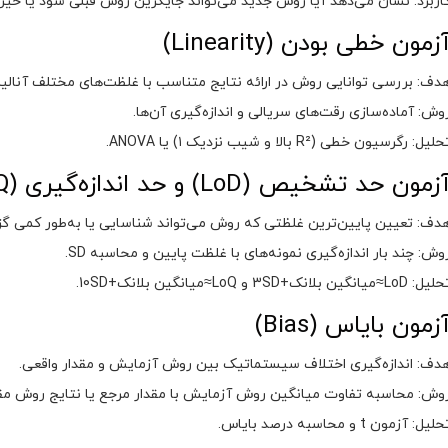
اربرد: نشان می‌دهد آیا روش جدید می‌تواند جایگزین روش قبلی شود یا خیر.
زمون خطی بودن (Linearity)
دف: بررسی توانایی روش در ارائه نتایج متناسب با غلظت‌های مختلف آنالی
وش: آماده‌سازی رقت‌های سریالی و اندازه‌گیری آن‌ها.
حلیل: رگرسیون خطی (R² بالا و شیب نزدیک ۱) یا ANOVA.
زمون حد تشخیص (LoD) و حد اندازه‌گیری (LoQ)
دف: تعیین پایین‌ترین غلظتی که روش می‌تواند شناسایی یا به‌طور کمی گز
وش: چند بار اندازه‌گیری نمونه‌های با غلظت پایین و محاسبه SD.
ل: LoD≈میانگین بلانک+3SD و LoQ≈میانگین بلانک+10SD.
زمون بایاس (Bias)
دف: اندازه‌گیری اختلاف سیستماتیک بین روش آزمایش و مقدار واقعی.
وش: محاسبه تفاوت میانگین روش آزمایش با مقدار مرجع یا نتایج روش مقا
لیل: آزمون t و محاسبه درصد بایاس.