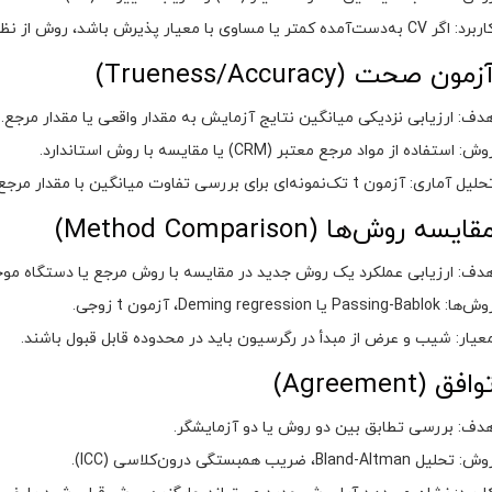
رد: اگر CV به‌دست‌آمده کمتر یا مساوی با معیار پذیرش باشد، روش از نظر دقت قابل قبول است.
زمون صحت (Trueness/Accuracy)
دف: ارزیابی نزدیکی میانگین نتایج آزمایش به مقدار واقعی یا مقدار مرجع.
وش: استفاده از مواد مرجع معتبر (CRM) یا مقایسه با روش استاندارد.
لیل آماری: آزمون t تک‌نمونه‌ای برای بررسی تفاوت میانگین با مقدار مرجع.
قایسه روش‌ها (Method Comparison)
دف: ارزیابی عملکرد یک روش جدید در مقایسه با روش مرجع یا دستگاه موج
‌ها: Passing-Bablok یا Deming regression، آزمون t زوجی.
عیار: شیب و عرض از مبدأ در رگرسیون باید در محدوده قابل قبول باشند.
وافق (Agreement)
دف: بررسی تطابق بین دو روش یا دو آزمایشگر.
ش: تحلیل Bland-Altman، ضریب همبستگی درون‌کلاسی (ICC).