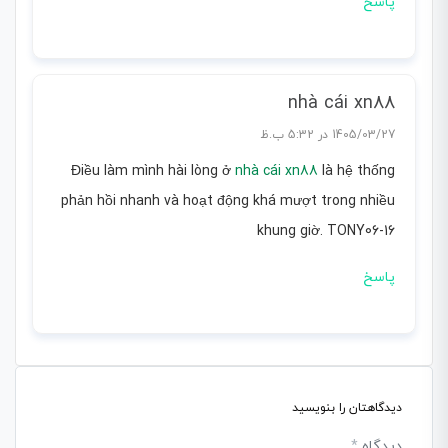
پاسخ
nhà cái xn88
1405/03/27 در 5:32 ب.ظ
Điều làm mình hài lòng ở
nhà cái xn88
là hệ thống
phản hồi nhanh và hoạt động khá mượt trong nhiều
khung giờ. TONY06-16
پاسخ
دیدگاهتان را بنویسید
دیدگاه
*