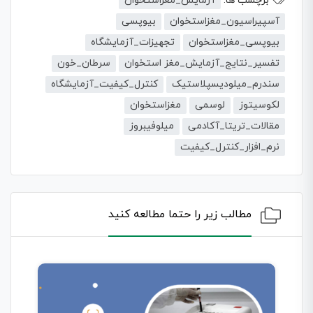
برچسب ها:
آزمایش_مغزاستخوان
آسپیراسیون_مغزاستخوان
بیوپسی
بیوپسی_مغزاستخوان
تجهیزات_آزمایشگاه
تفسیر_نتایج_آزمایش_مغز استخوان
سرطان_خون
سندرم_میلودیسپلاستیک
کنترل_کیفیت_آزمایشگاه
لکوسیتوز
لوسمی
مغزاستخوان
مقالات_تریتا_آکادمی
میلوفیبروز
نرم_افزار_کنترل_کیفیت
مطالب زیر را حتما مطالعه کنید