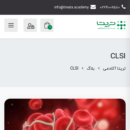
info@treata.academy
02691006580
0
CLSI
تریتا آکادمی
بلاگ
CLSI