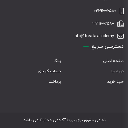
02691006580
02691006580
info@treata.academy
دسترسی سریع
صفحه اصلی
بلاگ
دوره ها
حساب کاربری
سبد خرید
پرداخت
تمامی حقوق برای تریتا آکادمی محفوظ می باشد.