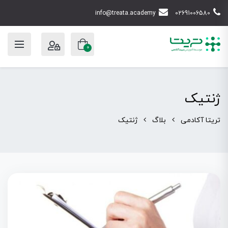
info@treata.academy
02691006580
0
ژنتیک
تریتا آکادمی
بلاگ
ژنتیک