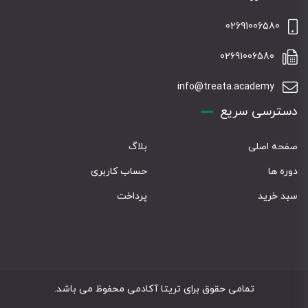
02691006580
02691006580
info@treata.academy
دسترسی سریع
صفحه اصلی
بلاگ
دوره ها
حساب کاربری
سبد خرید
پرداخت
تمامی حقوق برای تریتا آکادمی محفوظ می باشد.