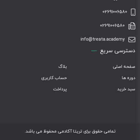
02691006580
02691006580
info@treata.academy
دسترسی سریع
صفحه اصلی
بلاگ
دوره ها
حساب کاربری
سبد خرید
پرداخت
تمامی حقوق برای تریتا آکادمی محفوظ می باشد.