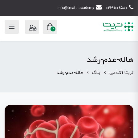
info@treata.academy
02691006580
0
هاله-عدم-رشد
تریتا آکادمی
بلاگ
هاله-عدم-رشد