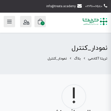
info@treata.academy
02691006580
0
نمودار_کنترل
تریتا آکادمی
بلاگ
نمودار_کنترل
!