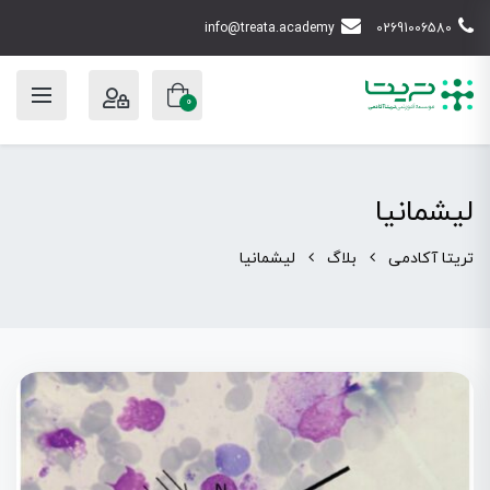
info@treata.academy
02691006580
0
لیشمانیا
تریتا آکادمی
بلاگ
لیشمانیا