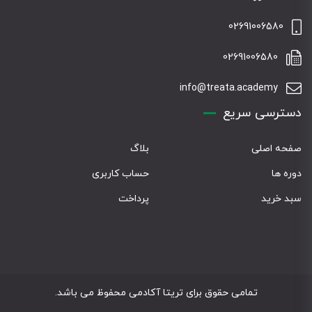
02691006580
02691006580
info@treata.academy
دسترسی سریع
صفحه اصلی
بلاگ
دوره ها
حساب کاربری
سبد خرید
پرداخت
تمامی حقوق برای تریتا آکادمی محفوظ می باشد.