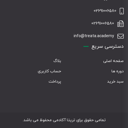
02691006580
02691006580
info@treata.academy
دسترسی سریع
صفحه اصلی
بلاگ
دوره ها
حساب کاربری
سبد خرید
پرداخت
تمامی حقوق برای تریتا آکادمی محفوظ می باشد.