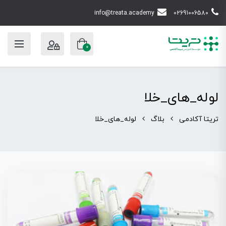
info@treata.academy
02691006580
0
لوله_های_خلا
تریتا آکادمی
بلاگ
لوله_های_خلا