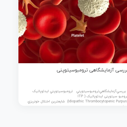
ررسی آزمایشگاهی ترومبوسیتوپنی
ررسي‌آزمايشگاهي‌ترومبوسیتوپني ترومبوسيتوپني ایدئوپاتیک
ترومبو سیتوپنی ایدئوپاتیک ( ITP
(Idiopathic Thrombocytopenic Purpura شايعترين اختلال خونريزي
هنده...