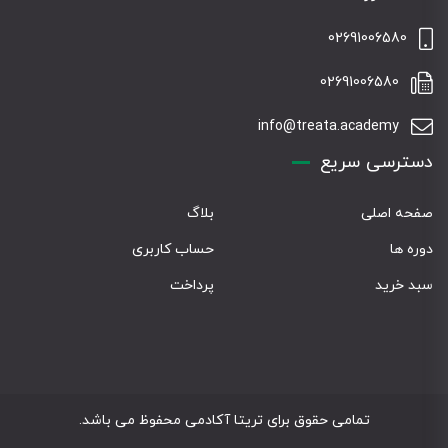
02691006580
02691006580
info@treata.academy
دسترسی سریع
صفحه اصلی
بلاگ
دوره ها
حساب کاربری
سبد خرید
پرداخت
تمامی حقوق برای تریتا آکادمی محفوظ می باشد.