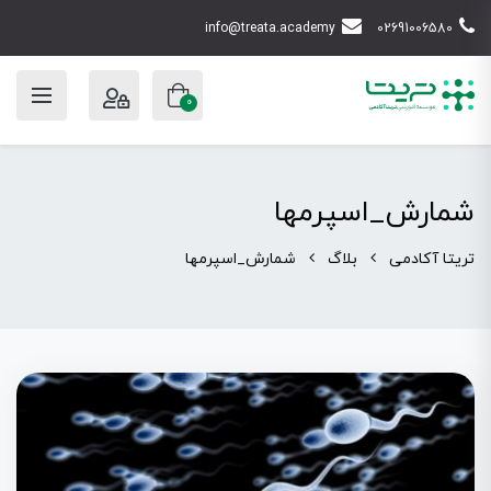
info@treata.academy
02691006580
0
شمارش_اسپرمها
تریتا آکادمی
بلاگ
شمارش_اسپرمها