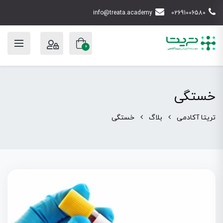
info@treata.academy
02691006580
0
خستگی
تریتا آکادمی
بلاگ
خستگی