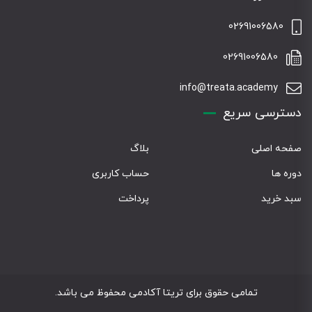
02691006580
02691006580
info@treata.academy
دسترسی سریع
صفحه اصلی
بلاگ
دوره ها
حساب کاربری
سبد خرید
پرداخت
تمامی حقوق برای تریتا آکادمی محفوظ می باشد.