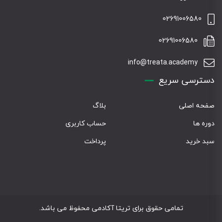
02691006580
02691006580
info@treata.academy
دسترسی سریع
صفحه اصلی
بلاگ
دوره ها
حساب کاربری
سبد خرید
پرداخت
تمامی حقوق برای تریتا آکادمی محفوظ می باشد.