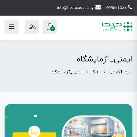
info@treata.academy
02691006580
0
ایمنی_آزمایشگاه
تریتا آکادمی
بلاگ
ایمنی_آزمایشگاه