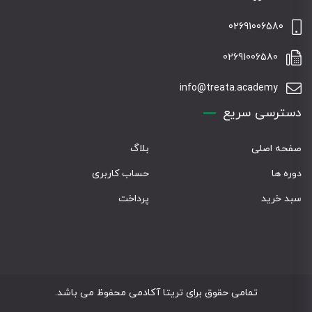
02691006580
02691006580
info@treata.academy
دسترسی سریع
صفحه اصلی
بلاگ
دوره ها
حساب کاربری
سبد خرید
پرداخت
تمامی حقوق برای تریتا آکادمی محفوظ می باشد.