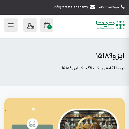
info@treata.academy
02691006580
0
ایزو15189
تریتا آکادمی
بلاگ
ایزو15189