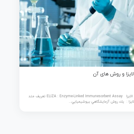
لایزا و روش های آن
الایزا ELIZA : Enzyme-Linked Immunesorbent Assay تعریف متد
لایزا : يك روش آزمايشگاهي بيوشيميايي...