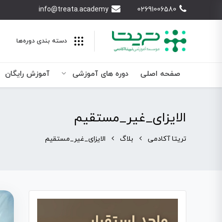
info@treata.academy
02691006580
دسته بندی‌ دوره‌ها
صفحه اصلی
دوره های آموزشی
آموزش رایگان
الایزای_غیر_مستقیم
تریتا آکادمی
بلاگ
الایزای_غیر_مستقیم