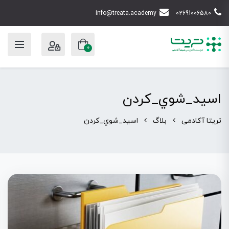
info@treata.academy
02691006580
0
اسید_شوي_کردن
تریتا آکادمی
بلاگ
اسید_شوي_کردن