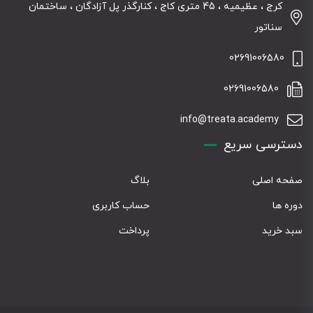
کرج ، عظیمیه ، 45 متری کاج ، کنارگذر پل آزادگان ، ساختمان
سناتور
02691006580
02691006580
info@treata.academy
دسترسی سریع
صفحه اصلی
بلاگ
دوره ها
حساب کاربری
سبد خرید
پرداخت