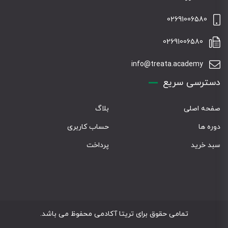
02691006580
02691006580
info@treata.academy
دسترسی سریع
صفحه اصلی
بلاگ
دوره ها
حساب کاربری
سبد خرید
پرداخت
تمامی حقوق برای تریتا آکادمی محفوظ می باشد.