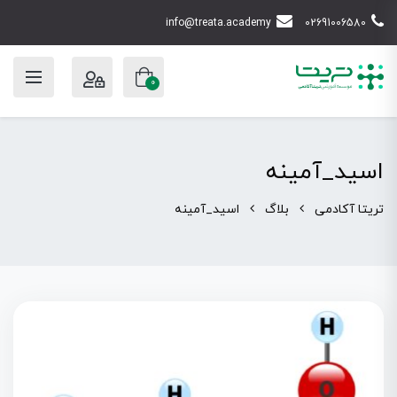
info@treata.academy
02691006580
0
اسید_آمینه
تریتا آکادمی
بلاگ
اسید_آمینه