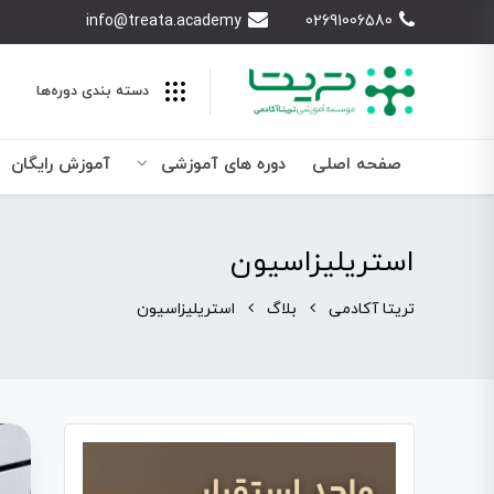
info@treata.academy
02691006580
دسته بندی‌ دوره‌ها
صفحه اصلی
دوره های آموزشی
آموزش رایگان
استريليزاسيون
تریتا آکادمی
بلاگ
استريليزاسيون