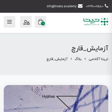
info@treata.academy
02691006580
0
آزمایش_قارچ
تریتا آکادمی
بلاگ
آزمایش_قارچ