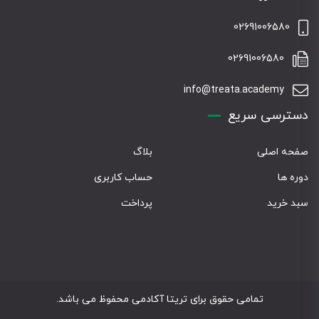
02691006580
02691006580
info@treata.academy
دسترسی سریع
صفحه اصلی
بلاگ
دوره ها
حساب کاربری
سبد خرید
پرداخت
تمامی حقوق برای تریتا آکادمی محفوظ می باشد.