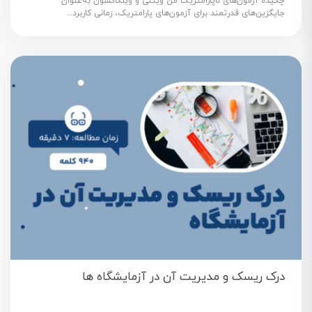
چکیده آزمون‌های ناپارامتریک من ویتنی و ویلکاکسون به‌عنوان
جایگزین‌های قدرتمند برای آزمون‌های پارامتریک، زمانی کاربرد...
درک ریسک و مدیریت آن در آزمایشگاه ها