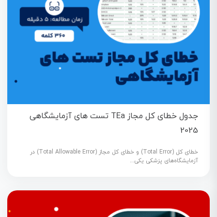
جدول خطای کل مجاز TEa تست های آزمایشگاهی
2025
خطای کل (Total Error) و خطای کل مجاز (Total Allowable Error) در
آزمایشگاه‌های پزشکی یکی...